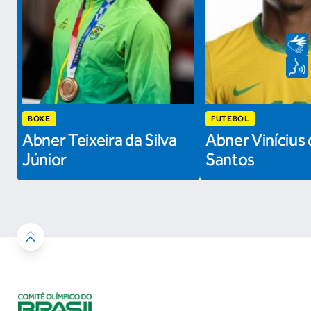
BOXE
FUTEBOL
Abner Teixeira da Silva
Abner Vinícius 
Júnior
Santos