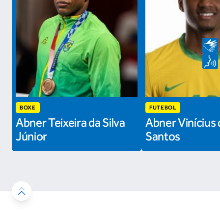
BOXE
FUTEBOL
Abner Teixeira da Silva
Abner Vinícius 
Júnior
Santos