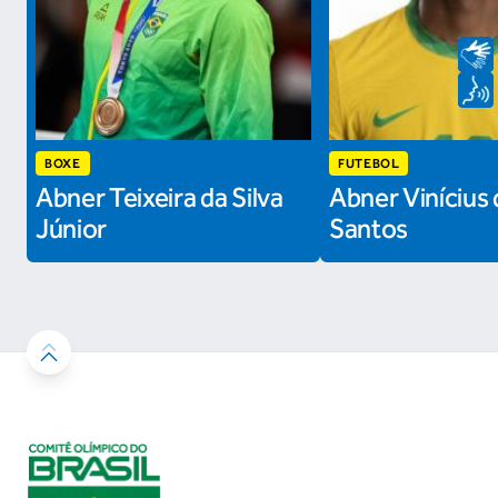
BOXE
FUTEBOL
Abner Teixeira da Silva
Abner Vinícius 
Júnior
Santos