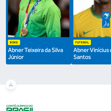
BOXE
FUTEBOL
Abner Teixeira da Silva
Abner Vinícius 
Júnior
Santos