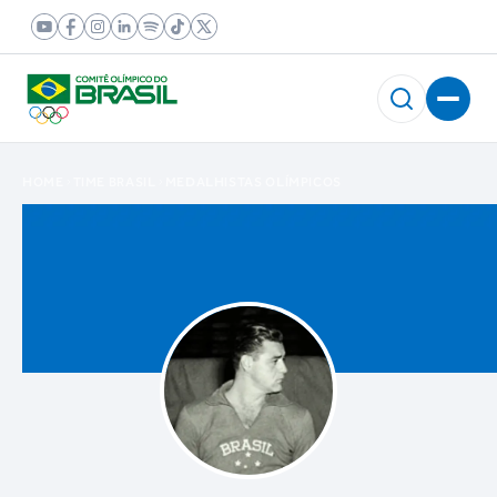
HOME
TIME BRASIL
MEDALHISTAS OLÍMPICOS