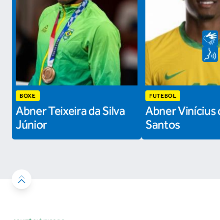
BOXE
FUTEBOL
Abner Teixeira da Silva
Abner Vinícius 
Júnior
Santos