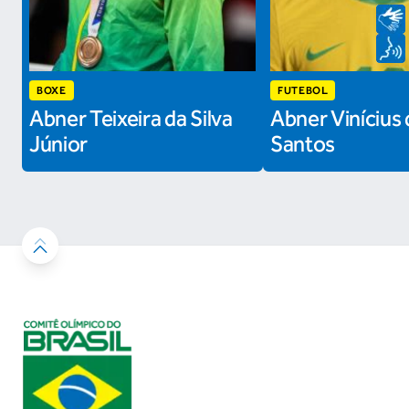
BOXE
FUTEBOL
Abner Teixeira da Silva
Abner Vinícius 
Júnior
Santos