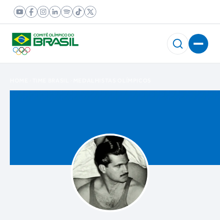
HOME
TIME BRASIL
MEDALHISTAS OLÍMPICOS