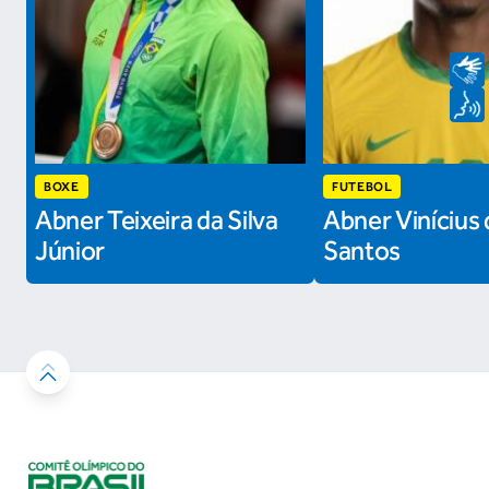
BOXE
FUTEBOL
Abner Teixeira da Silva
Abner Vinícius 
Júnior
Santos