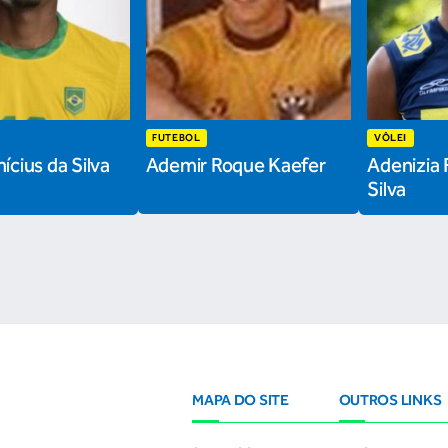
FUTEBOL
VÔLEI
ícius da Silva
Ademir Roque Kaefer
Adenizia 
Silva
MAPA DO SITE
OUTROS LINKS