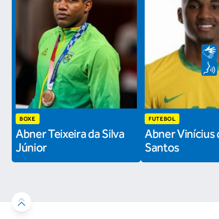
BOXE
FUTEBOL
Abner Teixeira da Silva
Abner Vinícius 
Júnior
Santos