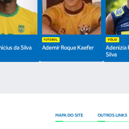
FUTEBOL
VÔLEI
ícius da Silva
Ademir Roque Kaefer
Adenizia 
Silva
MAPA DO SITE
OUTROS LINKS