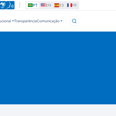
PT
EN
ES
FR
ucional
Transparência
Comunicação