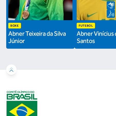
BOXE
FUTEBOL
Abner Teixeira da Silva
Abner Vinícius 
Júnior
Santos