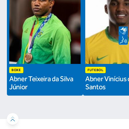
BOXE
FUTEBOL
Abner Teixeira da Silva
Abner Vinícius 
Júnior
Santos