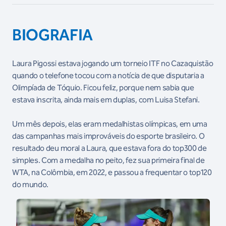
BIOGRAFIA
Laura Pigossi estava jogando um torneio ITF no Cazaquistão
quando o telefone tocou com a notícia de que disputaria a
Olimpíada de Tóquio. Ficou feliz, porque nem sabia que
estava inscrita, ainda mais em duplas, com Luisa Stefani.
Um mês depois, elas eram medalhistas olímpicas, em uma
das campanhas mais improváveis do esporte brasileiro. O
resultado deu moral a Laura, que estava fora do top300 de
simples. Com a medalha no peito, fez sua primeira final de
WTA, na Colômbia, em 2022, e passou a frequentar o top120
do mundo.