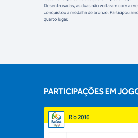
Desentrosadas, as duas não voltaram com a meda
conquistou a medalha de bronze. Participou ain
quarto lugar.
PARTICIPAÇÕES EM JOG
Rio 2016