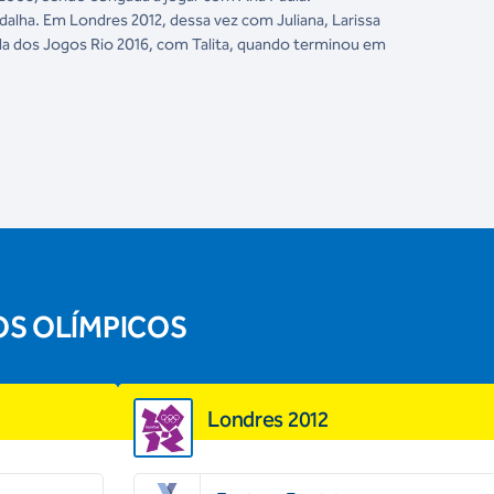
lha. Em Londres 2012, dessa vez com Juliana, Larissa
da dos Jogos Rio 2016, com Talita, quando terminou em
OS OLÍMPICOS
Londres 2012