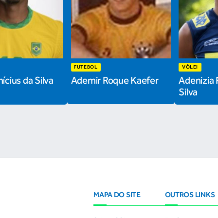
FUTEBOL
VÔLEI
ícius da Silva
Ademir Roque Kaefer
Adenizia 
Silva
MAPA DO SITE
OUTROS LINKS