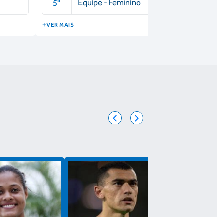
Equipe - Feminino
5
°
VER MAIS