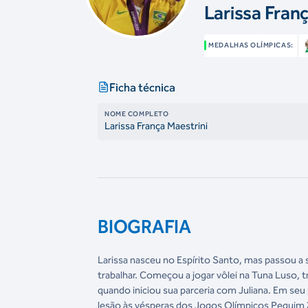
Larissa Fran
MEDALHAS OLÍMPICAS:
Ficha técnica
NOME COMPLETO
Larissa França Maestrini
BIOGRAFIA
Larissa nasceu no Espírito Santo, mas passou a 
trabalhar. Começou a jogar vôlei na Tuna Luso, t
quando iniciou sua parceria com Juliana. Em seu p
lesão às vésperas dos Jogos Olímpicos Pequim 