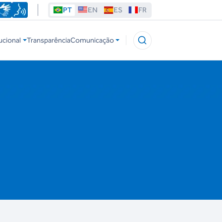
PT
EN
ES
FR
ucional
Transparência
Comunicação