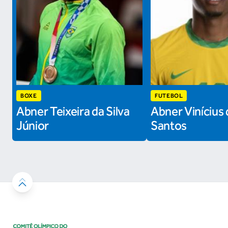
BOXE
FUTEBOL
Abner Teixeira da Silva
Abner Vinícius 
Júnior
Santos