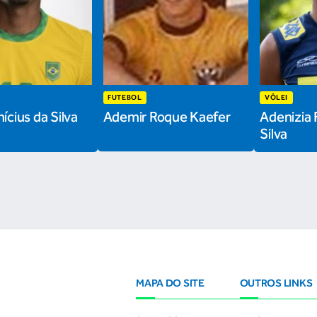
FUTEBOL
VÔLEI
ícius da Silva
Ademir Roque Kaefer
Adenizia 
Silva
MAPA DO SITE
OUTROS LINKS