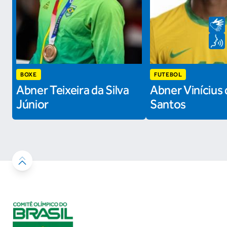
BOXE
FUTEBOL
Abner Teixeira da Silva
Abner Vinícius 
Júnior
Santos