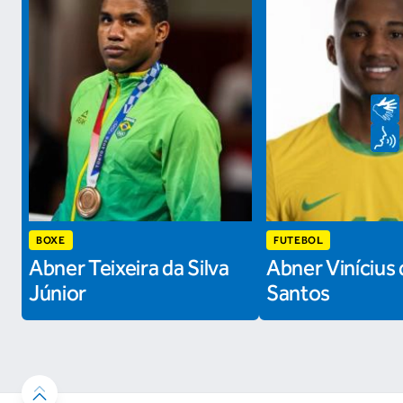
BOXE
FUTEBOL
Abner Teixeira da Silva
Abner Vinícius 
Júnior
Santos