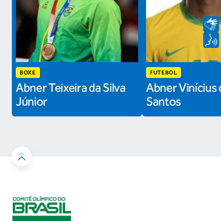
BOXE
FUTEBOL
Abner Teixeira da Silva
Abner Vinícius 
Júnior
Santos