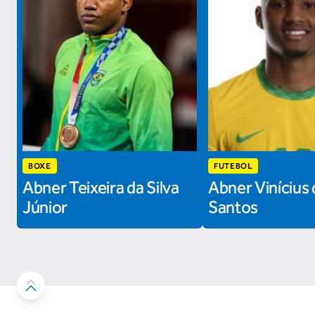
BOXE
FUTEBOL
Abner Teixeira da Silva
Abner Vinícius 
Júnior
Santos