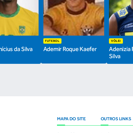
FUTEBOL
VÔLEI
ícius da Silva
Ademir Roque Kaefer
Adenizia 
Silva
MAPA DO SITE
OUTROS LINKS