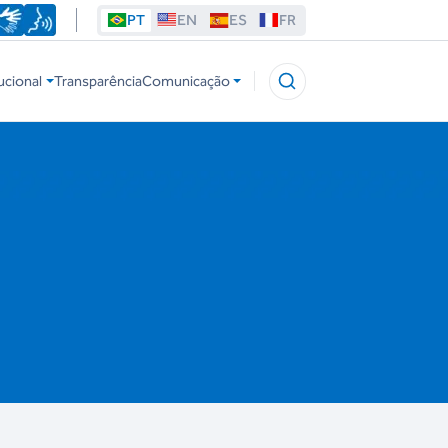
PT
EN
ES
FR
ucional
Transparência
Comunicação