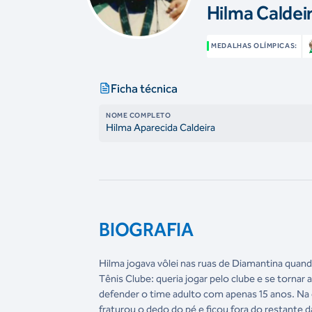
Hilma Caldei
MEDALHAS OLÍMPICAS:
Ficha técnica
NOME COMPLETO
Hilma Aparecida Caldeira
BIOGRAFIA
Hilma jogava vôlei nas ruas de Diamantina quan
Tênis Clube: queria jogar pelo clube e se tornar 
defender o time adulto com apenas 15 anos. Na e
fraturou o dedo do pé e ficou fora do restante