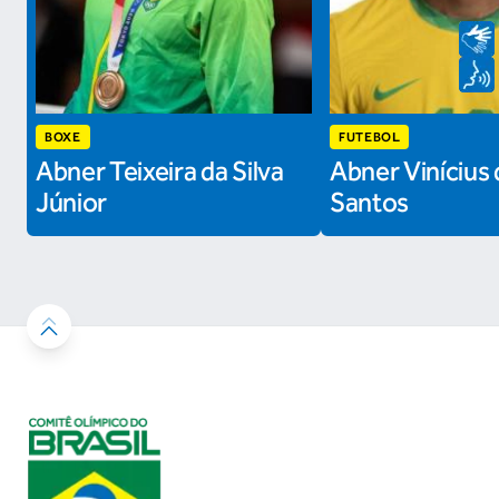
BOXE
FUTEBOL
Abner Teixeira da Silva
Abner Vinícius 
Júnior
Santos