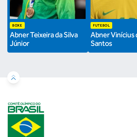
BOXE
FUTEBOL
Abner Teixeira da Silva
Abner Vinícius 
Júnior
Santos