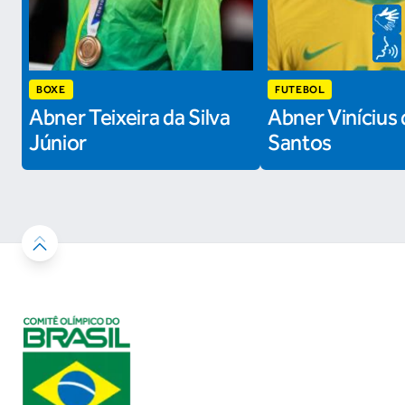
BOXE
FUTEBOL
Abner Teixeira da Silva
Abner Vinícius 
Júnior
Santos