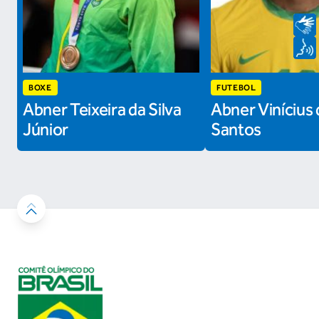
BOXE
FUTEBOL
Abner Teixeira da Silva
Abner Vinícius 
Júnior
Santos