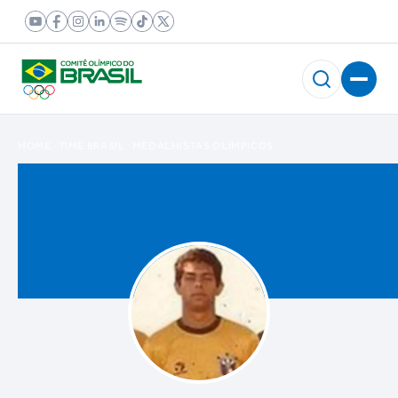
HOME
TIME BRASIL
MEDALHISTAS OLÍMPICOS