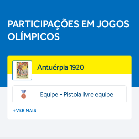
PARTICIPAÇÕES EM JOGOS
OLÍMPICOS
Antuérpia 1920
Equipe - Pistola livre equipe
VER MAIS