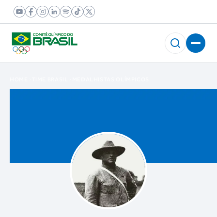
HOME
TIME BRASIL
MEDALHISTAS OLÍMPICOS