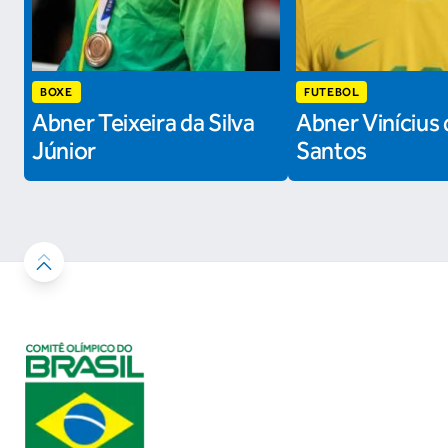
BOXE
FUTEBOL
Abner Teixeira da Silva
Abner Vinícius 
Júnior
Santos