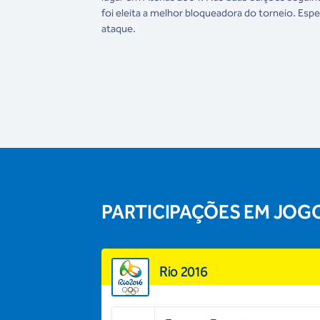
foi eleita a melhor bloqueadora do torneio. Esp
ataque.
PARTICIPAÇÕES EM JOG
Rio 2016