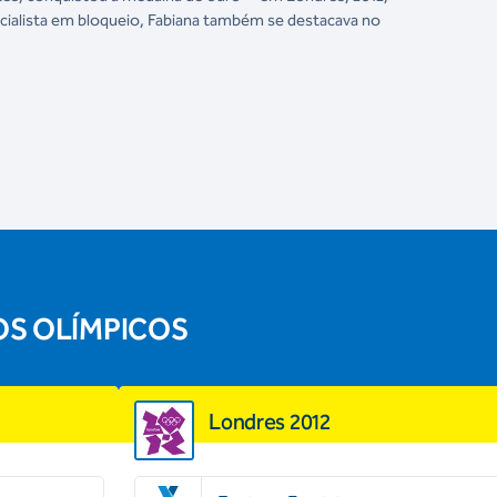
ecialista em bloqueio, Fabiana também se destacava no
OS OLÍMPICOS
Londres 2012