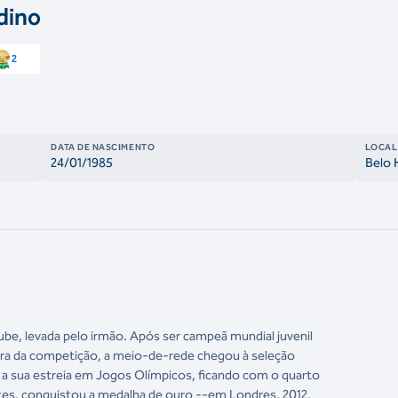
dino
2
DATA DE NASCIMENTO
LOCAL
24/01/1985
Belo 
ube, levada pelo irmão. Após ser campeã mundial juvenil
ra da competição, a meio-de-rede chegou à seleção
fez a sua estreia em Jogos Olímpicos, ficando com o quarto
tes, conquistou a medalha de ouro --em Londres, 2012,