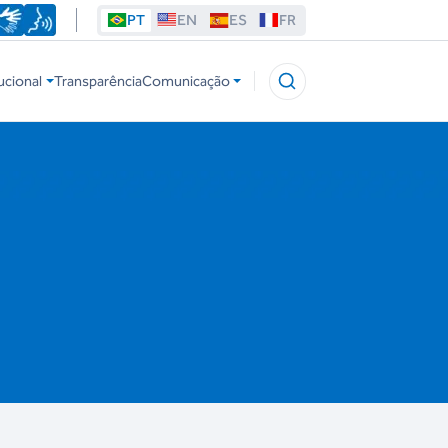
PT
EN
ES
FR
ucional
Transparência
Comunicação