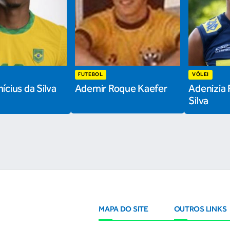
FUTEBOL
VÔLEI
ícius da Silva
Ademir Roque Kaefer
Adenizia 
Silva
MAPA DO SITE
OUTROS LINKS