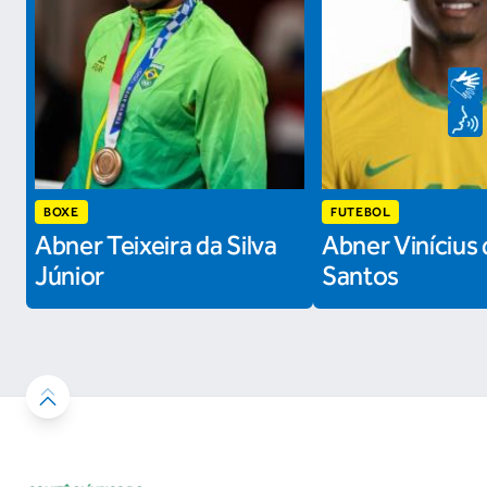
BOXE
FUTEBOL
Abner Teixeira da Silva
Abner Vinícius 
Júnior
Santos