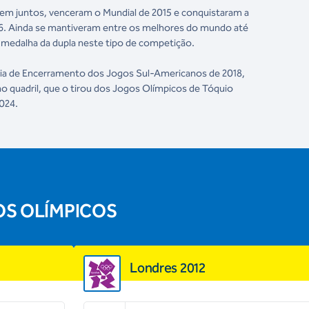
 bem juntos, venceram o Mundial de 2015 e conquistaram a
6. Ainda se mantiveram entre os melhores do mundo até
 medalha da dupla neste tipo de competição.
ônia de Encerramento dos Jogos Sul-Americanos de 2018,
o quadril, que o tirou dos Jogos Olímpicos de Tóquio
2024.
OS OLÍMPICOS
Londres 2012