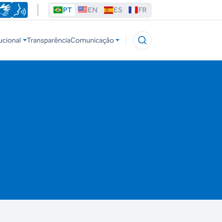
PT
EN
ES
FR
ucional
Transparência
Comunicação