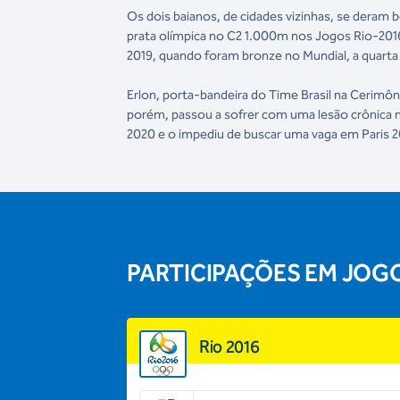
Os dois baianos, de cidades vizinhas, se deram
prata olímpica no C2 1.000m nos Jogos Rio-201
2019, quando foram bronze no Mundial, a quarta
Erlon, porta-bandeira do Time Brasil na Cerim
porém, passou a sofrer com uma lesão crônica n
2020 e o impediu de buscar uma vaga em Paris 
PARTICIPAÇÕES EM JOG
Rio 2016