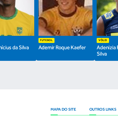
FUTEBOL
VÔLEI
ícius da Silva
Ademir Roque Kaefer
Adenizia 
Silva
MAPA DO SITE
OUTROS LINKS