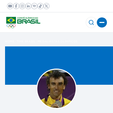
HOME
TIME BRASIL
MEDALHISTAS OLÍMPICOS