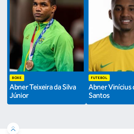
BOXE
FUTEBOL
Abner Teixeira da Silva
Abner Vinícius 
Júnior
Santos