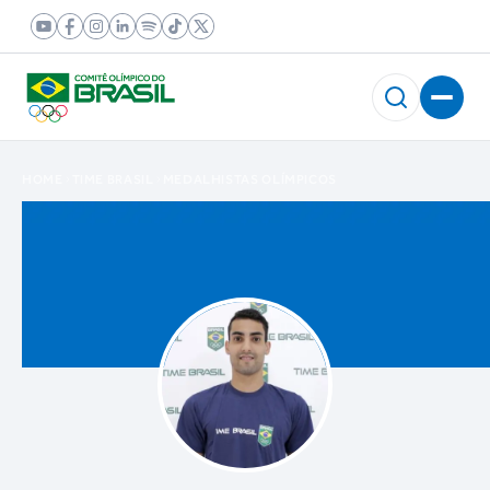
HOME
TIME BRASIL
MEDALHISTAS OLÍMPICOS