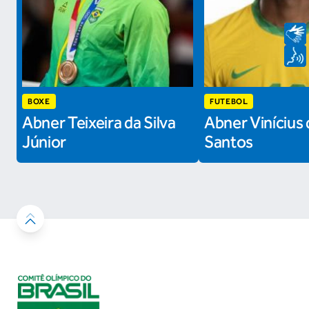
BOXE
FUTEBOL
Abner Teixeira da Silva
Abner Vinícius 
Júnior
Santos