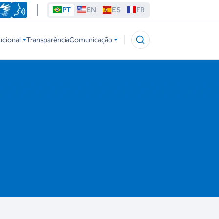
PT
EN
ES
FR
ucional
Transparência
Comunicação