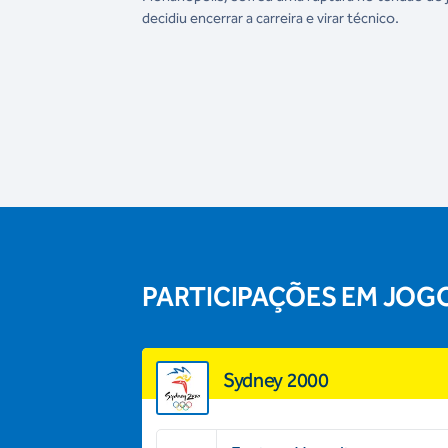
decidiu encerrar a carreira e virar técnico.
PARTICIPAÇÕES EM JOG
Sydney 2000