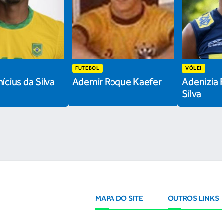
FUTEBOL
VÔLEI
ícius da Silva
Ademir Roque Kaefer
Adenizia 
Silva
MAPA DO SITE
OUTROS LINKS