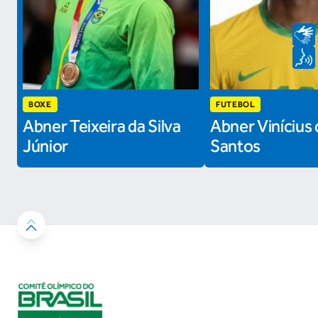
BOXE
FUTEBOL
Abner Teixeira da Silva
Abner Vinícius 
Júnior
Santos