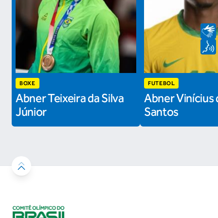
BOXE
FUTEBOL
Abner Teixeira da Silva
Abner Vinícius 
Júnior
Santos