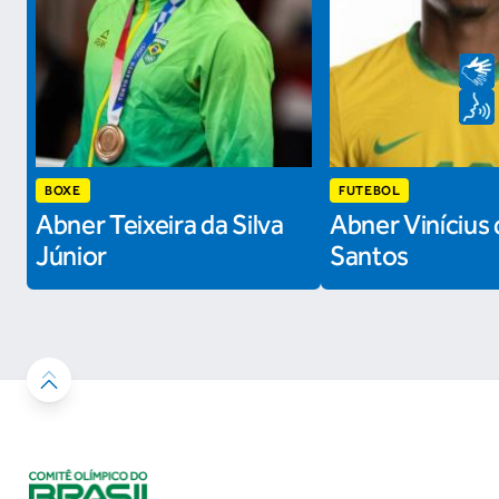
BOXE
FUTEBOL
Abner Teixeira da Silva
Abner Vinícius 
Júnior
Santos