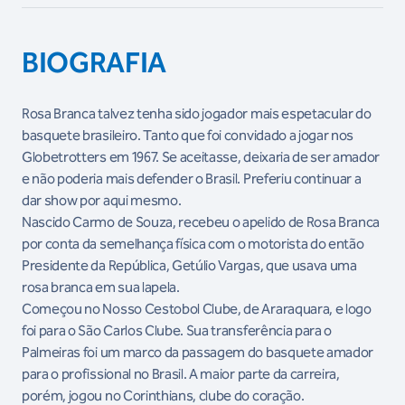
BIOGRAFIA
Rosa Branca talvez tenha sido jogador mais espetacular do
basquete brasileiro. Tanto que foi convidado a jogar nos
Globetrotters em 1967. Se aceitasse, deixaria de ser amador
e não poderia mais defender o Brasil. Preferiu continuar a
dar show por aqui mesmo.
Nascido Carmo de Souza, recebeu o apelido de Rosa Branca
por conta da semelhança física com o motorista do então
Presidente da República, Getúlio Vargas, que usava uma
rosa branca em sua lapela.
Começou no Nosso Cestobol Clube, de Araraquara, e logo
foi para o São Carlos Clube. Sua transferência para o
Palmeiras foi um marco da passagem do basquete amador
para o profissional no Brasil. A maior parte da carreira,
porém, jogou no Corinthians, clube do coração.