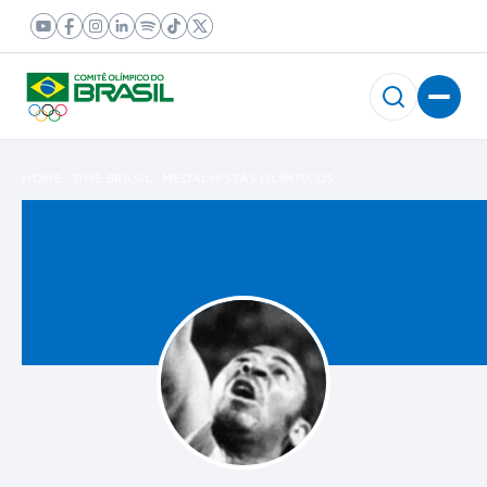
HOME
TIME BRASIL
MEDALHISTAS OLÍMPICOS