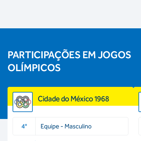
PARTICIPAÇÕES EM JOGOS
OLÍMPICOS
Cidade do México 1968
4
°
Equipe - Masculino