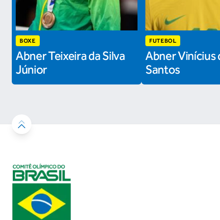
BOXE
FUTEBOL
Abner Teixeira da Silva
Abner Vinícius 
Júnior
Santos