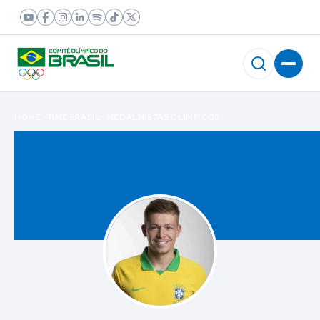
HOME
TIME BRASIL
MEDALHISTAS OLÍMPICOS