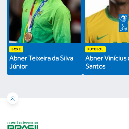
BOXE
FUTEBOL
Abner Teixeira da Silva
Abner Vinícius 
Júnior
Santos