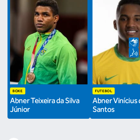
BOXE
FUTEBOL
Abner Teixeira da Silva
Abner Vinícius 
Júnior
Santos