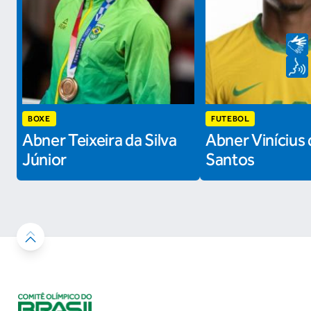
BOXE
FUTEBOL
Abner Teixeira da Silva
Abner Vinícius 
Júnior
Santos