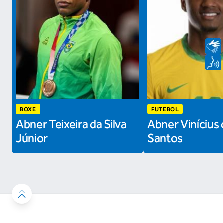
BOXE
FUTEBOL
Abner Teixeira da Silva
Abner Vinícius 
Júnior
Santos