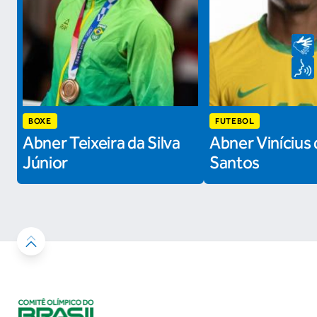
BOXE
FUTEBOL
Abner Teixeira da Silva
Abner Vinícius 
Júnior
Santos