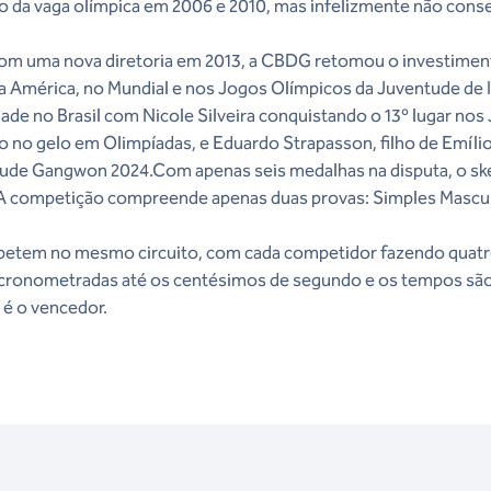
o da vaga olímpica em 2006 e 2010, mas infelizmente não conse
com uma nova diretoria em 2013, a CBDG retomou o investimen
pa América, no Mundial e nos Jogos Olímpicos da Juventude de 
de no Brasil com Nicole Silveira conquistando o 13º lugar no
 no gelo em Olimpíadas, e Eduardo Strapasson, filho de Emíli
tude Gangwon 2024.Com apenas seis medalhas na disputa, o s
A competição compreende apenas duas provas: Simples Mascul
petem no mesmo circuito, com cada competidor fazendo quatro
o cronometradas até os centésimos de segundo e os tempos são
 é o vencedor.