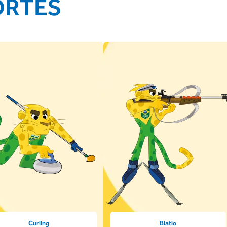
ORTES
Curling
Biatlo