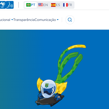
PT
EN
ES
FR
ucional
Transparência
Comunicação