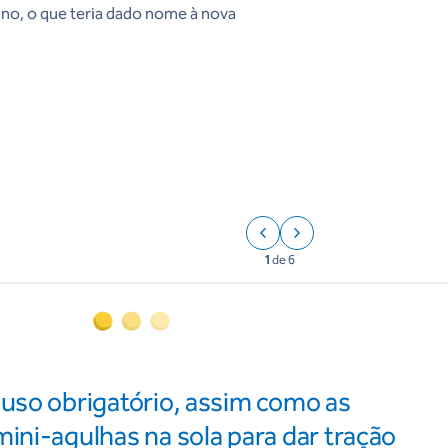
o, o que teria dado nome à nova
1
de
6
 uso obrigatório, assim como as
ini-agulhas na sola para dar tração