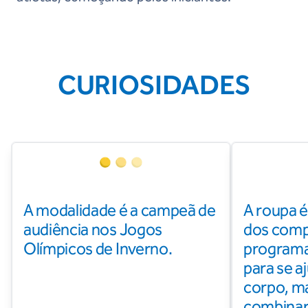
CURIOSIDADES
A modalidade é a campeã de
A roupa é
audiência nos Jogos
dos com
Olímpicos de Inverno.
programa
para se a
corpo, m
combinar