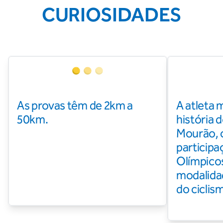
CURIOSIDADES
As provas têm de 2km a
A atleta 
50km.
história d
Mourão, 
particip
Olímpicos
modalidad
do ciclis