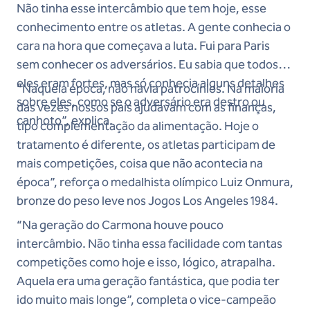
Não tinha esse intercâmbio que tem hoje, esse
conhecimento entre os atletas. A gente conhecia o
cara na hora que começava a luta. Fui para Paris
sem conhecer os adversários. Eu sabia que todos
eles eram fortes, mas só conhecia alguns detalhes
“Naquela época, não havia patrocínios. Na maioria
sobre eles, como se o adversário era destro ou
das vezes nossos pais ajudavam com as finanças,
canhoto”, explica.
tipo complementação da alimentação. Hoje o
tratamento é diferente, os atletas participam de
mais competições, coisa que não acontecia na
época”, reforça o medalhista olímpico Luiz Onmura,
bronze do peso leve nos Jogos Los Angeles 1984.
“Na geração do Carmona houve pouco
intercâmbio. Não tinha essa facilidade com tantas
competições como hoje e isso, lógico, atrapalha.
Aquela era uma geração fantástica, que podia ter
ido muito mais longe”, completa o vice-campeão