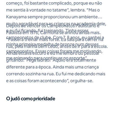
começo, foi bastante complicado, porque eu não
me sentia à vontade no tatame”, lembra. “Mas o
Kanayama sempre proporcionou um ambiente
muito agradável para as crianças na academia dele,
Depois de vencer os Campeonatos Paulistano e
e eu fui ficando, fui treinando. Tinha esses
Paulista em 1970, Carmona se aninou ainda mais.
campeonatos de clube. Com 7, 8 anos, eu ganhei a
“Passei a treinar mais forte. Eu saia para correr na
minha primeira medalha de bronze num desses
rua, pela manhã bem cedo, antes de ir para a escola.
campeonatos. Essas coisas foram me motivando,
Ainda estava escuro e eu me lembro do pessoal
me animando para continuar no esporte”.
gritando: ‘Pega ladrão!’ Aquilo era totalmente
diferente para a época. Ainda mais uma criança
correndo sozinha na rua. Eu fui me dedicando mais
e as coisas foram acontecendo”, orgulha-se.
O judô como prioridade