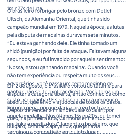
derrotado pelo cubano Isaac Azcuy, por ippon, com
1min27s de luta.
O brasileiro foi brigar pelo bronze com Detlef
Ultsch, da Alemanha Oriental, que tinha sido
campeão mundial em 1979. Naquela época, as lutas
pela disputa de medalhas duravam sete minutos.
“Eu estava ganhando dele. Ele tinha tomado um
shidô (punição) por falta de ataque. Faltavam alguns
segundos, e eu fui invadido por aquele sentimento:
‘Nossa, estou ganhando medalha’. Quando você
não tem experiência ou respeita muito os seus
adversários, você passa um certo medinho de
Em 2 de agosto, o brasileiro voltou ao tatame para
ganhar, não sei te explicar direito. Você toma um
disputar a categoria aberta, então conhecida como
susto. Vou ganhar! E se desconcentra um pouco.
absoluto, que envolvia judocas de todos os pesos.
Foi uma pena, porque daria para eu ter trazido
Depois de vencer o finlandês Jaakko Saari, por
aquela medalha. Nos últimos 15s ou 20s, eu tomei
yukô, na primeira luta, Carmona enfrentou o
um koká e perdi a luta”, lamenta o brasileiro, que
búlgaro, Dimitar Zapryanov, que já havia
terminou a competição em quinto lugar.