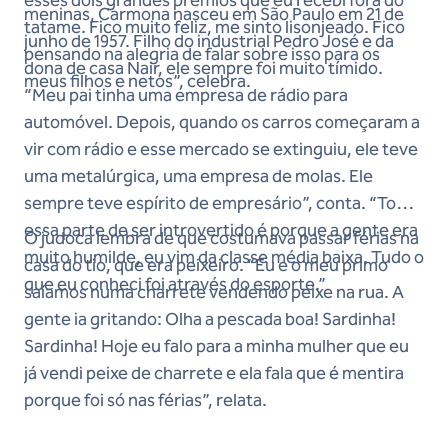
esses dois grandes prêmios que eu recebi fora do
meninas, Carmona nasceu em São Paulo em 21 de
tatame. Fico muito feliz, me sinto lisonjeado. Fico
junho de 1957. Filho do industrial Pedro José e da
pensando na alegria de falar sobre isso para os
dona de casa Nair, ele sempre foi muito tímido.
meus filhos e netos”, celebra.
“Meu pai tinha uma empresa de rádio para
automóvel. Depois, quando os carros começaram a
vir com rádio e esse mercado se extinguiu, ele teve
uma metalúrgica, uma empresa de molas. Ele
sempre teve espírito de empresário”, conta. “Toda
essa parte de ser introvertido é porque a gente era
O judoca lembra de que costumava passar férias na
muito humilde, eu vim da classe média baixa. Tudo o
casa do tio, que era peixeiro. “Eu e o meu primo
que eu conheci foi através do esporte.”
saíamos numa charrete vendendo peixe na rua. A
gente ia gritando: Olha a pescada boa! Sardinha!
Sardinha! Hoje eu falo para a minha mulher que eu
já vendi peixe de charrete e ela fala que é mentira
porque foi só nas férias”, relata.