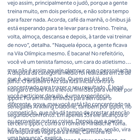
vejo assim, principalmente o judô, porque a gente
treina muito, em dois períodos, e não sobra tempo
para fazer nada. Acorda, café da manhã, o ônibus já
está esperando para te levar para o treino. Treina,
volta, almoça, descansa e depois, à tarde vai treinar
de novo”, detalha. “Naquela época, a gente ficava
na Vila Olímpica mesmo. É bacana! No refeitório,
você vê um tenista famoso, um cara do atletismo,
mas não é assim aquele glamour que o pessoal acha
A disputa da categoria médio foi realizada em 28 de
que é, aquela festa toda. Quem está lá, está
julho. O brasileiro fez sua luta inicial contra o
concentrado para trazer o seu resultado. É legal
húngaro Endre Kiss e levou 1min58s para vencer por
você participar daquilo, é uma experiência
ippon. Foram mais 3min02s para derrubar o
diferente, nova, mas você está tão concentrado na
senegalês Ankilling Diabone, também por ippon, no
competição, que não dá tempo de prestar atenção
segundo confronto. Em apenas 53s ele alcançou o
ou aproveitar outras coisas. Depois que a gente
terceiro ippon, contra o romeno Mihalache Toma.
luta, tem que deixar a Vila rapidamente, senão, vira
Na disputa da vaga para a final, Carmona foi
uma bagunça”, explica.