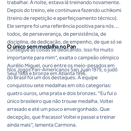
trabalhar. À noite, estava lá treinando novamente.
Depois do treino, ele continuava fazendo uchikomi
(treino de repetição e aperfeiçoamento técnico).
Ele sempre foi uma referência positiva para nós
todos, de perseverança, de persistência, de
disciplina, de dedicação, de empenho, de que só se
O único sem medalha no Pan
consegue as coisas se dedicando. Isso foi muito
importante para mim”, exalta o campeão olímpico
Aurélio Miguel, ouro entre os meio-pesados em
Nos Jogos Pan-Americanos San Juan 1979, o judô
Seul 1988 e bronze em Atlanta 1996.
do Brasil foi um dos destaques. A equipe
conquistou sete medalhas em oito categorias:
quatro ouros, uma prata e dois bronzes. “Eu fui o
único brasileiro que não trouxe medalha. Voltei
arrasado e até um pouco envergonhado. Que
decepção, que fracasso! Voltei e passei a treinar
ainda mais”, lamenta Carmona.