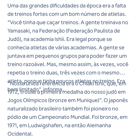
Uma das grandes dificuldades da época era a falta
de treinos fortes com um bom número de atletas.
“Você tinha que caçar treinos. A gente treinava no
Yamasaki, na Federação (Federação Paulista de
Judô), na academia Ishii. Era legal porque se
conhecia atletas de várias academias. A gente se
juntava em pequenos grupos para poder fazer um
treino razoável. Mas, mesmo assim, às vezes, você
repetia o treino duas, três vezes com o mesmo
atleta, porque tinha poucos atletas no treino. Era
“Nossa única referência era o Chiaki Ishii, que, em
bem limitado”, informa.
1972, trouxe a primeira medalha do nosso judô em
Jogos Olímpicos (bronze em Munique)”. O japonês
naturalizado brasileiro também foi pioneiro no
pódio de um Campeonato Mundial. Foi bronze, em
1971, em Ludwigshafen, na então Alemanha
Ocidental.