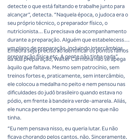
detecte o que está faltando e trabalhe junto para
alcançar”, detecta. “Naquela época, o judoca era o
seu próprio técnico, o preparador físico, o
nutricionista... Eu precisava de acompanhamento
durante a preparação. Alguém que estabelecesse
um plano de preparação, incluindo intercâmbios,
Embora seja preciso ao identificar os pontos falhos
preparação física etc. A gente não tinha nada”.
da sua preparação, Walter Carmona não se apega
àquilo que faltava. Mesmo sem patrocínio, sem
treinos fortes e, praticamente, sem intercâmbio,
ele colocou a medalha no peito e nem pensou nas
dificuldades do judô brasileiro quando estava no
pódio, em frente à bandeira verde-amarela. Aliás,
ele nunca perdeu tempo pensando no que não
tinha.
“Eu nem pensava nisso, eu queria lutar. Eu não
ficava chorando pelos cantos, não. Sinceramente,