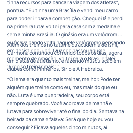
tinha recursos para bancar a viagem dos atletas”,
pontua. “Eu tinha uma Brasília e vendi meu carro
para poder ir para a competição. Cheguei lá e perdi
na primeira luta! Voltei para casa sem a medalha e
sem a minha Brasília. O ginásio era um velódromo,
eu ficava dando volta naquele velódromo pensando
Além dos treinos no tatame da academia de Ishii,
em desistir do judô. Quando passou aquele
Carmona continuou correndo todos os dias, agora
momento de emoção, voltei para o Brasil e falei:
em pistas de atletismo, e fazendo musculação em
'Preciso treinar mais'."
clubes como Pinheiros, Sírio e A Hebraica.
“O lema era quanto mais treinar, melhor. Pode ter
alguém que treine como eu, mas mais do que eu
não. Luta é uma quebradeira, seu corpo está
sempre quebrado. Você acordava de manhã e
lutava para sobreviver até o final do dia. Sentava na
beirada da cama e falava: Será que hoje eu vou
conseguir? Ficava aqueles cinco minutos, aí