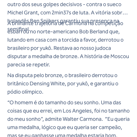
outro dos seus golpes decisivos - contra o sueco
Michel Grant, com 2min37s de luta. A vitória sobre o
holandês Ben Spijkers garantiu sua presença na
A brilhante trajetória de Carmona na competição
semifinal.
esbarrou no norte-americano Bob Berland que,
lutando em casa com a torcida a favor, derrotou o
brasileiro por yukô. Restava ao nosso judoca
disputar a medalha de bronze. A história de Moscou
parecia se repetir.
Na disputa pelo bronze, o brasileiro derrotou o
britânico Densing White, por yukô, e garantiu o
pódio olímpico.
“O homem é do tamanho do seu sonho. Uma das
coisas que eu errei, em Los Angeles, foi no tamanho
do meu sonho”, admite Walter Carmona. “Eu queria
uma medalha, lógico que eu queria ser campeão,
mas se eu ganhasse uma medalha estaria bom.