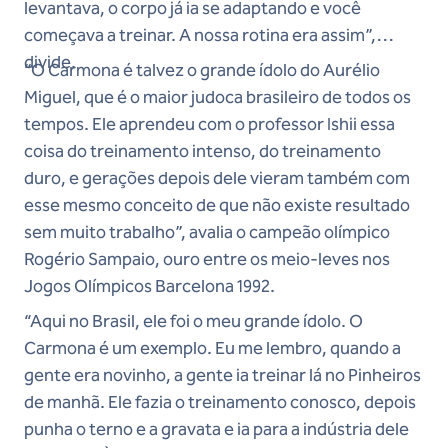
levantava, o corpo já ia se adaptando e você
começava a treinar. A nossa rotina era assim”,
divide.
“O Carmona é talvez o grande ídolo do Aurélio
Miguel, que é o maior judoca brasileiro de todos os
tempos. Ele aprendeu com o professor Ishii essa
coisa do treinamento intenso, do treinamento
duro, e gerações depois dele vieram também com
esse mesmo conceito de que não existe resultado
sem muito trabalho”, avalia o campeão olímpico
Rogério Sampaio, ouro entre os meio-leves nos
Jogos Olímpicos Barcelona 1992.
“Aqui no Brasil, ele foi o meu grande ídolo. O
Carmona é um exemplo. Eu me lembro, quando a
gente era novinho, a gente ia treinar lá no Pinheiros
de manhã. Ele fazia o treinamento conosco, depois
punha o terno e a gravata e ia para a indústria dele