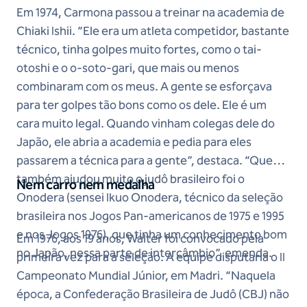
Em 1974, Carmona passou a treinar na academia de
Chiaki Ishii. “Ele era um atleta competidor, bastante
técnico, tinha golpes muito fortes, como o tai-
otoshi e o o-soto-gari, que mais ou menos
combinaram com os meus. A gente se esforçava
para ter golpes tão bons como os dele. Ele é um
cara muito legal. Quando vinham colegas dele do
Japão, ele abria a academia e pedia para eles
passarem a técnica para a gente”, destaca. “Quem
também ajudou muito o judô brasileiro foi o
Nem carro nem medalha
Onodera (sensei Ikuo Onodera, técnico da seleção
brasileira nos Jogos Pan-americanos de 1975 e 1995
e nos Jogos 1976), que tinha um conhecimento bom
Em 1976, aos 19 anos, Walter foi convocado pela
no Japão, nessa parte de intercâmbio”, emenda.
primeira vez para a seleção. A equipe disputaria o II
Campeonato Mundial Júnior, em Madri. “Naquela
época, a Confederação Brasileira de Judô (CBJ) não