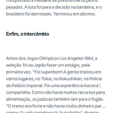
conquistado a medalha de prata entre os pesos
pesados. A luta foi para a decisão na bandeira, e o
brasileiro foi derrotado. Terminou em décimo.
Enfim, o intercâmbio
Antes dos Jogos Olímpicos Los Angeles 1984, a
seleção foi ao Japão fazer um estágio, pela
primeira vez. “Foi superbom! A gente treinou em
vários lugares, no Tokai, no Kokushikan, na Polícia
do Palácio Imperial. Foi uma experiência bacana”,
compartilha. Como não havia muitos recursos para
alimentação, os judocas também iam para o fogão.
“O treino era forte e não havia muito dinheiro para
comer. Eu até cozinhava lá, fazia feijão”, diverte-