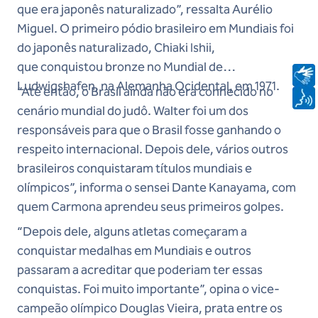
que era japonês naturalizado”, ressalta Aurélio
Miguel. O primeiro pódio brasileiro em Mundiais foi
do japonês naturalizado, Chiaki Ishii,
que conquistou bronze no Mundial de
Ludwigshafen, na Alemanha Ocidental, em 1971.
“Até então, o Brasil ainda não era conhecido no
cenário mundial do judô. Walter foi um dos
responsáveis para que o Brasil fosse ganhando o
respeito internacional. Depois dele, vários outros
brasileiros conquistaram títulos mundiais e
olímpicos”, informa o sensei Dante Kanayama, com
quem Carmona aprendeu seus primeiros golpes.
“Depois dele, alguns atletas começaram a
conquistar medalhas em Mundiais e outros
passaram a acreditar que poderiam ter essas
conquistas. Foi muito importante”, opina o vice-
campeão olímpico Douglas Vieira, prata entre os