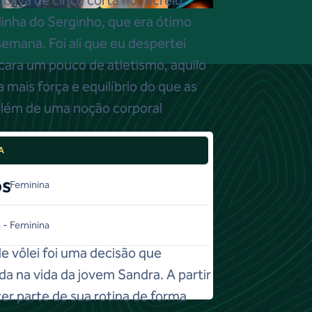
linha do Serginho, que era ótimo
semana. Foi ali que eu despertei
icara um pouco de atletismo, aquilo
mais força e equilíbrio do que as
além de uma noção corporal
A
os
 - Feminina
 - Feminina
e vôlei foi uma decisão que
ada na vida da jovem Sandra. A partir
zer parte de sua rotina de forma