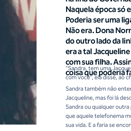
Naquela época só ex
Poderia ser uma li
Não era. Dona Nor
do outro lado da l
era a tal Jacquelin
com sua filha. Ass
“Sandra, tem uma Jacquel
coisa que poderia f
com você”, ela disse, ao ch
Sandra também não enten
Jacqueline, mas foi lá des
Sandra ou qualquer outra 
que aquele telefonema m
sua vida. E a faria se enc