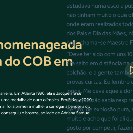
estudava numa escola públ
não tinham muito o que of
onde eram realizados tod
dos Pais e Dia das Mães, n
é homenageada
hoje, chama-se Maestro F
“Deve ter sido com uns 10
ma do COB em
Era salto em distância na c
colchão, e a gente também
provas curtas. Eu lembro 
longa. Me dava aquela dor a
rreira. Em Atlanta 1996, ela e Jacqueline se
acho que não sabia respira
em uma medalha de ouro olímpica. Em Sidney 2000,
: foi a primeira mulher a carregar a bandeira do
de tiro, de explosão pura
da conseguiu o bronze, ao lado de Adriana Samuel.
muito e acho que foi ali q
gosto por competir, faze