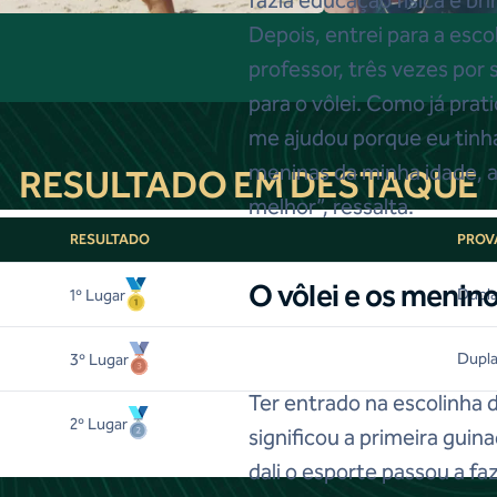
Depois, entrei para a esco
professor, três vezes por 
para o vôlei. Como já prat
me ajudou porque eu tinha 
meninas da minha idade, 
RESULTADO EM DESTAQUE
melhor”, ressalta.
RESULTADO
PROV
O vôlei e os menin
Dupla
1
º Lugar
Dupla
3
º Lugar
Ter entrado na escolinha d
2
º Lugar
significou a primeira guin
dali o esporte passou a fa