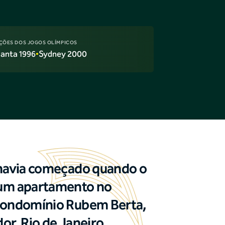
ÇÕES DOS JOGOS OLÍMPICOS
lanta 1996
•
Sydney 2000
 havia começado quando o
 um apartamento no
 Condomínio Rubem Berta,
or, Rio de Janeiro.