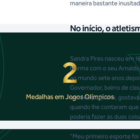
maneira bastante inusitad
No início, o atletis
2
Sandra Pires nasceu em 16
Norma com o seu Arnaldo, 
ao mundo sete anos depois
Governador, bairro de cla
Medalhas em Jogos Olímpicos
quando pequena, gostava d
quando lhe contaram que 
poderia fazer as duas coi
“Meu primeiro esporte foi 