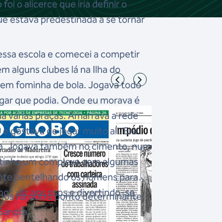
foi o alicerce que iria definir o
ue estava predestinada a se tornar
essa escola e comecei a competir
em alguns clubes lá na Ilha do
em fominha de bola. Jogava todo
gar que podia. Onde eu morava é
a várias praças. Amarrava a rede
e gostava de jogar muito ali. Era
eia. Jogava também no cimento, num
de tinha um complexo com algumas
ente pentelhando os homens para
”, diz aos risos e divertindo-se
inos foi outro ponto determinante
Sandra.