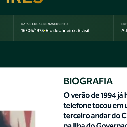
DATA E LOCAL DE NASCIMENTO
EDI
16/06/1973
Rio de Janeiro
, Brasil
At
•
BIOGRAFIA
O verão de 1994 já
telefone tocou em
terceiro andar do
na Ilha do Governad