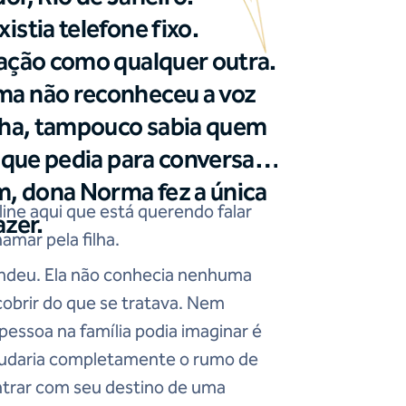
istia telefone fixo.
gação como qualquer outra.
ma não reconheceu a voz
inha, tampouco sabia quem
e que pedia para conversar
im, dona Norma fez a única
ine aqui que está querendo falar
azer.
amar pela filha.
deu. Ela não conhecia nenhuma
cobrir do que se tratava. Nem
pessoa na família podia imaginar é
udaria completamente o rumo de
ontrar com seu destino de uma