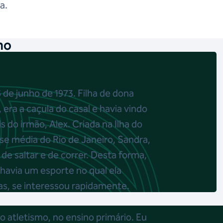
a.
mo
 de junho de 1973. Filha de dona
era a caçula do casal e havia vindo
 do irmão, Alex. Criada na Ilha do
sse média do Rio de Janeiro, Sandra,
e saltar e de correr. Desta forma,
havia um esporte no qual ela
sas, se interessou rapidamente.
o atletismo, no ensino primário. Eu