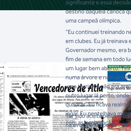
significante e essa decisão 
destino daquela carioca q
uma campeã olímpica.
“Eu continuei treinando n
em clubes. Eu já treinava 
Governador mesmo, era b
fim de semana em todo lu
um lugar bem aberto. Tinh
numa árvore e num prédio 
uma terrinha, não era ar
outro lugar lá perto, on
quadras. Eu ficava realm
jogar. Eu pentelhava mesmo
Ter sido aceita pelos men
com as lembranças.
na evolução esportiva de 