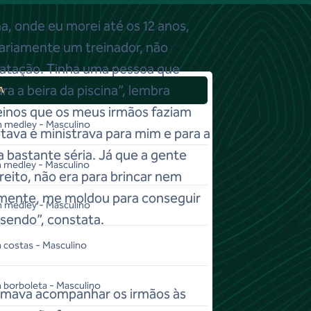
, onde eu morei até os 12 anos,
ariamente um treinador, não
atação. Tinha uma pessoa que
ra a beira da piscina”, lembra
A
reinos que os meus irmãos faziam
 medley - Masculino
ava e ministrava para mim e para a
 bastante séria. Já que a gente
 medley - Masculino
ireito, não era para brincar nem
amente, me moldou para conseguir
 medley - Masculino
 sendo”, constata.
costas - Masculino
borboleta - Masculino
umava acompanhar os irmãos às