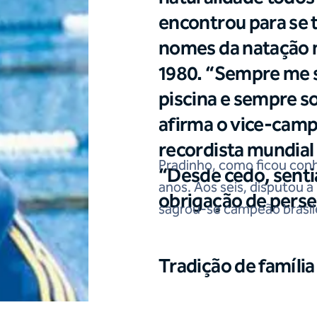
encontrou para se 
nomes da natação 
1980. “Sempre me s
piscina e sempre so
afirma o vice-cam
recordista mundia
Pradinho, como ficou con
“Desde cedo, senti
anos. Aos seis, disputou a
obrigação de perseg
sagrou-se campeão brasile
Tradição de famíli