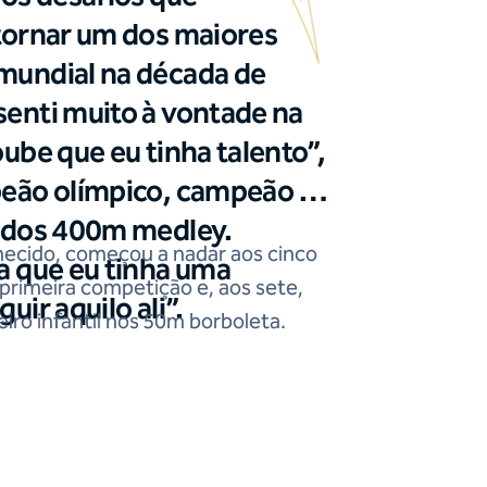
tornar um dos maiores
mundial na década de
enti muito à vontade na
ube que eu tinha talento”,
peão olímpico, campeão e
l dos 400m medley.
hecido, começou a nadar aos cinco
a que eu tinha uma
 primeira competição e, aos sete,
uir aquilo ali”.
iro infantil nos 50m borboleta.
a