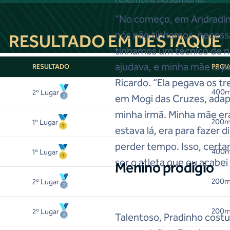
“No começo, em Andradina
nós não tínhamos, necess
RESULTADO EM DESTAQUE
tínhamos um técnico de n
ajudava, e minha mãe ia pa
RESULTADO
PROV
Ricardo. “Ela pegava os t
400m
2
º Lugar
em Mogi das Cruzes, adapt
minha irmã. Minha mãe era
200m
1
º Lugar
estava lá, era para fazer d
perder tempo. Isso, cert
400m
1
º Lugar
ser o atleta que eu acabei
Menino prodígio
200m 
2
º Lugar
200m 
2
º Lugar
Talentoso, Pradinho cost