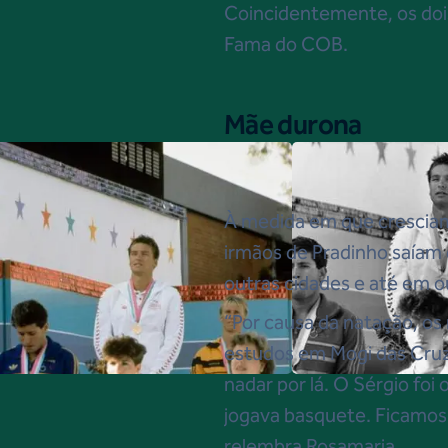
Coincidentemente, os dois
Fama do COB.
Mãe durona
À medida em que cresciam
irmãos de Pradinho saíam 
outras cidades e até em o
“Por causa da natação, os
estudos em Mogi das Cruz
nadar por lá. O Sérgio foi 
jogava basquete. Ficamos 
relembra Rosamaria.