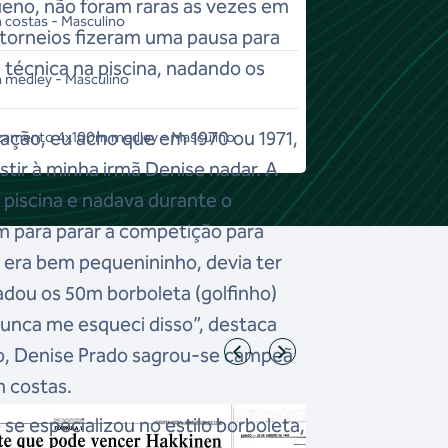
no, não foram raras as vezes em
costas - Masculino
 torneios fizeram uma pausa para
técnica na piscina, nadando os
 medley - Masculino
ação, eu acho que em 1970 ou 1971,
zamento 4x100m medley - Masculino
istir à minha irmã Denise nadar. A
piscina e nadava durante o
m para parar a competição para
e era bem pequenininho, devia ter
nadou os 50m borboleta (golfinho)
unca me esqueci disso”, destaca
o, Denise Prado sagrou-se campeã
m costas.
se especializou no estilo borboleta,