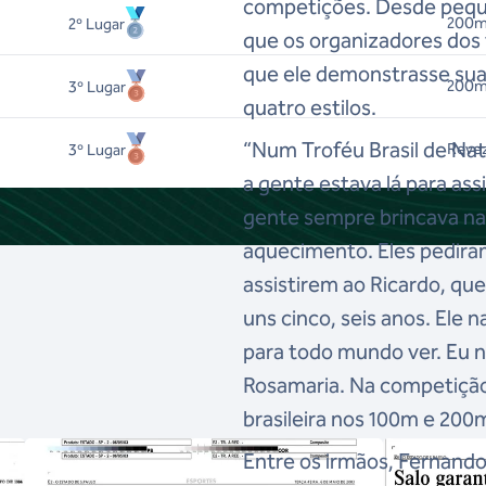
competições. Desde peque
200m 
2
º Lugar
que os organizadores dos
que ele demonstrasse sua 
200m
3
º Lugar
quatro estilos.
“Num Troféu Brasil de Nat
Reve
3
º Lugar
a gente estava lá para ass
gente sempre brincava na 
aquecimento. Eles pedira
assistirem ao Ricardo, qu
uns cinco, seis anos. Ele 
para todo mundo ver. Eu n
Rosamaria. Na competiçã
brasileira nos 100m e 200
Entre os irmãos, Fernando 