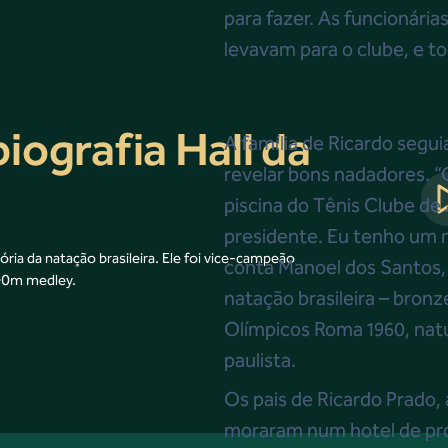
para fazer. As funcionári
levavam para o clube, e 
iografia Hall da
A família de Ricardo segu
revelar bons nadadores. 
piscina do Tênis Clube de
presidente. Eu tenho um 
ria da natação brasileira. Ele foi vice-campeão
conta Manoel dos Santos,
400m medley.
natação brasileira – bronz
Olímpicos Roma 1960, natu
paulista.
Os pais de Ricardo Prado,
moraram num hotel de pro