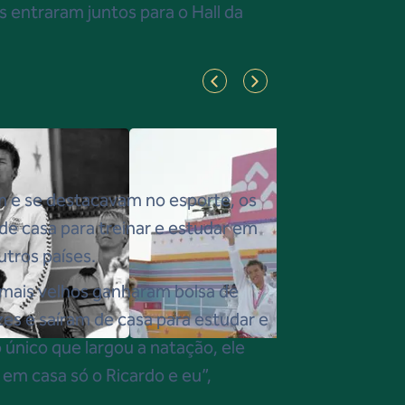
 entraram juntos para o Hall da
 e se destacavam no esporte, os
de casa para treinar e estudar em
utros países.
 mais velhos ganharam bolsa de
es e saíram de casa para estudar e
o único que largou a natação, ele
em casa só o Ricardo e eu”,