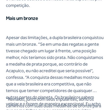
competição.
Mais um bronze
Apesar das limitações, a dupla brasileira conquistou
mais um bronze. “Se em uma das regatas a gente
tivesse chegado um lugar à frente, uma posição
melhor, nós teríamos sido prata. Não conquistamos
a medalha de prata porque, ao contrário de
Acapulco, eu não acreditei que seria possível”,
confessa. “A conquista dessas medalhas mostrou
que a vela brasileira era competitiva, que não
temos que temer competidores de quaisquer
outras partes do planeta. Os brasileiros sabem
“Reinaldo, junto com seus tripulantes, abriu os
velejar e o fazem de maneira excepcional. Eu acho
caminhos com suas duas medalhas de bronze para