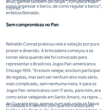
anos, ganhei também um Snipe”, completa Ralph
como organizar o barco, de como regular o barco”,
Conrad.
enfatiza Reinaldo.
Sem compromisso no Pan
Reinaldo Conrad praticou vela e natação por puro
prazer e diversão. A brincadeira começou a se
tornar séria quando ele foi convocado para
representar o Brasil nos Jogos Pan-americanos
Chicago 1959. “Era bom velejar, era bom participar
de regatas, mas sem ser nenhum alvo mais sério,
mais complicado, sem nenhuma meta. Ir para os
Jogos Pan-americanos com 17 anos, para mim, era
como estar velejando em Santo Amaro, na represa
de Guarapiranga, apenas num país onde se falava
O cuidado e o carinho com que foi tratado pelo