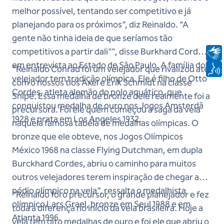
melhor possível, tentando ser competitivo e já
planejando para os próximos”, diz Reinaldo. “A
gente não tinha ideia de que seríamos tão
competitivos a partir dali"", disse Burkhard Cordes,
em entrevista ao Estado de São Paulo. A família do
“Reinaldo Conrad foi um velejador que rivalizou até
velejador tem tradição olímpica. Ele é filho de Otto
com o nossos tios Axel e Erik Schmidt na classe
Cordes, atleta alemão do polo aquático, que
Snipe. Essa medalha de bronze dele realmente foi a
conquistou medalha de ouro nos Jogos Amsterdã
precursora. Foi ele quem começou a saga da vela
1928 e prata em Los Angeles 1932.
naquela famosa tabela de medalhas olímpicas. O
bronze que ele obteve, nos Jogos Olímpicos
México 1968 na classe Flying Dutchman, em dupla
Burckhard Cordes, abriu o caminho para muitos
outros velejadores terem inspiração de chegar ao
pódio olímpico na vela”, ressalta o medalhista
“Reinaldo foi o precursor, o grande planejador e fez
olímpico Lars Grael, bronze em Seul 1988 e em
toda a diferença no início da vela brasileira. Hoje a
Atlanta 1996.
vela tem oito medalhas de ouro e foi ele que abriu o