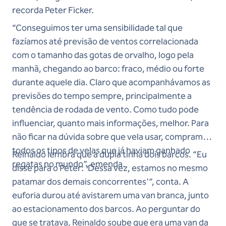
recorda Peter Ficker.
“Conseguimos ter uma sensibilidade tal que
fazíamos até previsão de ventos correlacionada
com o tamanho das gotas de orvalho, logo pela
manhã, chegando ao barco: fraco, médio ou forte
durante aquele dia. Claro que acompanhávamos as
previsões do tempo sempre, principalmente a
tendência de rodada de vento. Como tudo pode
influenciar, quanto mais informações, melhor. Para
não ficar na dúvida sobre que vela usar, compramos
todos os tipos de velas que já haviam ganhado
Reinaldo lembra que a dupla tinha dois barcos. “Eu
regatas no mundo”, emenda.
disse para o Peter: 'Dessa vez, estamos no mesmo
patamar dos demais concorrentes'”, conta. A
euforia durou até avistarem uma van branca, junto
ao estacionamento dos barcos. Ao perguntar do
que se tratava, Reinaldo soube que era uma van da