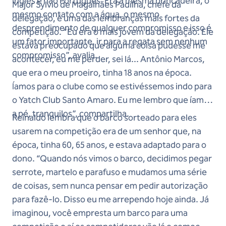
Inglês e não Português. Era a mesma brincadeira, o
Major Sylvio de Magalhães Padilha, chefe da
mesmo contato com a água, o mesmo
delegação, é uma das lembranças mais fortes da
desprendimento de qualquer compromisso e isso é
competição. “Eu era o mais jovem da delegação. Ele
um fator importante, ir para a regata sem nenhum
estava preocupado que alguma coisa pudesse me
compromisso”, avalia.
acontecer, eu me perder, sei lá... Antônio Marcos,
que era o meu proeiro, tinha 18 anos na época.
Íamos para o clube como se estivéssemos indo para
o Yatch Club Santo Amaro. Eu me lembro que íamos
a pé, tranquilos”, compartilha.
Reinaldo lembra que o barco sorteado para eles
usarem na competição era de um senhor que, na
época, tinha 60, 65 anos, e estava adaptado para o
dono. “Quando nós vimos o barco, decidimos pegar
serrote, martelo e parafuso e mudamos uma série
de coisas, sem nunca pensar em pedir autorização
para fazê-lo. Disso eu me arrependo hoje ainda. Já
imaginou, você empresta um barco para uma