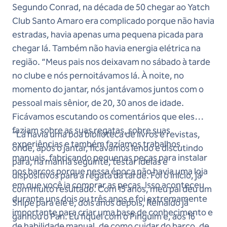
Segundo Conrad, na década de 50 chegar ao Yatch
Club Santo Amaro era complicado porque não havia
estradas, havia apenas uma pequena picada para
chegar lá. Também não havia energia elétrica na
região. “Meus pais nos deixavam no sábado à tarde
no clube e nós pernoitávamos lá. À noite, no
momento do jantar, nós jantávamos juntos com o
pessoal mais sênior, de 20, 30 anos de idade.
Ficávamos escutando os comentários que eles
faziam sobre as suas regatas, sobre suas
“Lá havia uma boa biblioteca de livros e revistas,
experiências e também fazíamos trabalhos
onde, após o jantar, ficávamos lendo e discutindo
manuais, fabricando pequenas peças para instalar
para, na manhã seguinte, testar ideias e
nos barcos porque nessa época não havia uma loja
dispositivos para a regata da tarde. Foi o início, já
em que você ia comprar as peças. Isso aconteceu
com muito resultado. Com 15 anos, meu pai deu um
durante uns dois ou três anos e foi extremamente
Snipe para ele e, dois anos depois, Reinaldo já
importante para criar uma base de conhecimento e
ganhou o Pan. Eu fiquei com o Pinguim e, aos 16
de habilidade manual, de como cuidar do barco, de