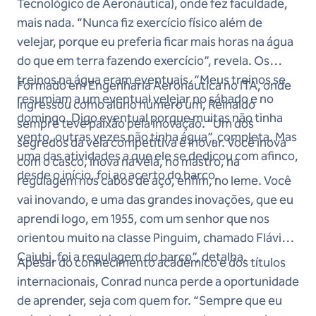
Tecnológico de Aeronáutica), onde fez faculdade,
mais nada. “Nunca fiz exercício físico além de
velejar, porque eu preferia ficar mais horas na água
do que em terra fazendo exercício”, revela. Os
treinos na água eram eventuais. “Meus treinos se
Formado em Engenharia Aeronáutica no ITA, onde
resumiam a um eventual velejar no sábado e no
ingressou como aluno número um, Reinaldo
domingo. Digo eventual porque muitas não tinha
sempre teve paixão pela inovação. “Um dos
vento, outras vezes não tinha água”, completa. Mas
segredos da vela competitiva é inovar. Você inova
uma das atividades a que ele se dedicou com afinco,
com o casco, inova na vela, no mastro, na
desde o início, foi ao acerto do barco.
regulagem nos cabos de aço, enfim, no leme. Você
vai inovando, e uma das grandes inovações, que eu
aprendi logo, em 1955, com um senhor que nos
orientou muito na classe Pinguim, chamado Flávio
Caiubi, foi a regulagem do barco”, detalha.
Apesar do conhecimento acadêmico e dos títulos
internacionais, Conrad nunca perde a oportunidade
de aprender, seja com quem for. “Sempre que eu