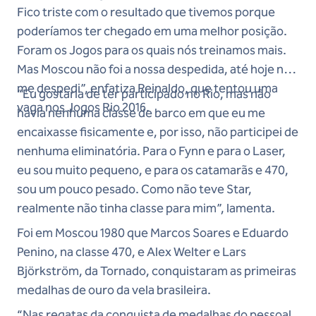
Fico triste com o resultado que tivemos porque
poderíamos ter chegado em uma melhor posição.
Foram os Jogos para os quais nós treinamos mais.
Mas Moscou não foi a nossa despedida, até hoje não
me despedi”, enfatiza Reinaldo, que tentou uma
“Eu gostaria de ter participado no Rio, mas não
vaga nos Jogos Rio 2016.
havia nenhuma classe de barco em que eu me
encaixasse fisicamente e, por isso, não participei de
nenhuma eliminatória. Para o Fynn e para o Laser,
eu sou muito pequeno, e para os catamarãs e 470,
sou um pouco pesado. Como não teve Star,
realmente não tinha classe para mim”, lamenta.
Foi em Moscou 1980 que Marcos Soares e Eduardo
Penino, na classe 470, e Alex Welter e Lars
Björkström, da Tornado, conquistaram as primeiras
medalhas de ouro da vela brasileira.
“Nas regatas da conquista de medalhas do pessoal