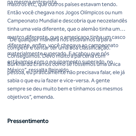
na mesma entrevista.
mastros etc, que outros países estavam tendo.
Então você chegava nos Jogos Olímpicos ou num
Campeonato Mundial e descobria que neozelandês
tinha uma vela diferente, que o alemão tinha um
mastro diferente, que o americano tinha um casco
“De qualquer maneira nós estávamos lá para
diferente, enfim, você chegava ao campeonato
competir e tentar ter uma boa classificação.
materialmente superado. E acabou que nós
Conseguimos. Devo muito à parceria com
estávamos com o equipamento superado, no
Burkhardd Éramos como se fôssemos uma única
México”, ressalta Reinaldo.
pessoa, eu praticamente não precisava falar, ele já
sabia o que eu ia fazer e vice-versa. A gente
sempre se deu muito bem e tínhamos os mesmos
objetivos”, emenda.
Pressentimento