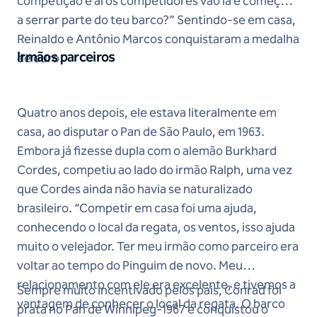
competição e aí os competidores vão lá e começam
a serrar parte do teu barco?” Sentindo-se em casa,
Reinaldo e Antônio Marcos conquistaram a medalha
Irmãos parceiros
de ouro.
Quatro anos depois, ele estava literalmente em
casa, ao disputar o Pan de São Paulo, em 1963.
Embora já fizesse dupla com o alemão Burkhard
Cordes, competiu ao lado do irmão Ralph, uma vez
que Cordes ainda não havia se naturalizado
brasileiro. “Competir em casa foi uma ajuda,
conhecendo o local da regata, os ventos, isso ajuda
muito o velejador. Ter meu irmão como parceiro era
voltar ao tempo do Pinguim de novo. Meu
relacionamento com ele era excelente, e tivemos a
Sempre muito incentivado pelos pais, Conrad foi
vantagem de conhecer o local da regata. O barco
prata no Pan de Winnipeg-1967 e conquistou o