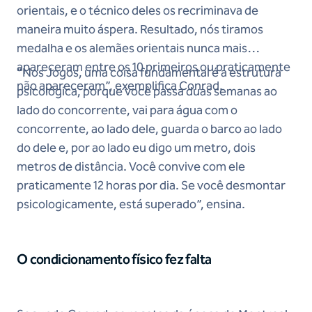
orientais, e o técnico deles os recriminava de
maneira muito áspera. Resultado, nós tiramos
medalha e os alemães orientais nunca mais
apareceram entre os 10 primeiros ou praticamente
“Nos Jogos, uma coisa fundamental é a estrutura
não apareceram”, exemplifica Conrad.
psicológica, porque você passa duas semanas ao
lado do concorrente, vai para água com o
concorrente, ao lado dele, guarda o barco ao lado
do dele e, por ao lado eu digo um metro, dois
metros de distância. Você convive com ele
praticamente 12 horas por dia. Se você desmontar
psicologicamente, está superado”, ensina.
O condicionamento físico fez falta