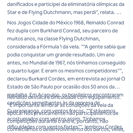
danificados e participei da eliminatória olímpicas da
Star e de Flying Dutchmann, mas perdi”, relata.
Nos Jogos Cidade do México 1968, Reinaldo Conrad
fez dupla com Burkhard Conrad, seu parceiro de
muitos anos, na classe Flying Dutchman,
considerada a Fórmula 1 da vela. ""A gente sabia que
podia conquistar um grande resultado. Um ano
antes, no Mundial de 1967, nós tínhamos conseguido
o quarto lugar. E eram os mesmos competidores"",
declarou Burkard Cordes, em entrevista ao jornal O
Estado de São Paulo por ocasião dos 50 anos da
medalha. Em Acapulco, os brasileiros encontraram
Reinaldo destaca a dificuldade com equipamento.
condições semelhantes às da represa de
“É importante lembrar as condições da vela da
Guarapiranga, com ventos fracos. ""Estávamos
época. Nós praticamente não participávamos de
acostumados com ventos assim. Tínhamos
competições durante o ano e, portanto, não
dificuldades com ventos fortes"", lembrou Cordes,
conhecíamos o desenvolvimento dos barcos, velas,