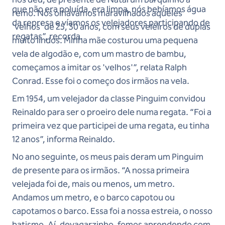
que não era poluída, era limpa, nós bebíamos água
remo. Nós olhávamos maravilhados aqueles
da represa e víamos os velejadores participando de
'velhos' de 25, 30 anos, com seus veleiros de duplas
regatas”, recorda.
muito lindos. Minha mãe costurou uma pequena
vela de algodão e, com um mastro de bambu,
começamos a imitar os 'velhos'”, relata Ralph
Conrad. Esse foi o começo dos irmãos na vela.
Em 1954, um velejador da classe Pinguim convidou
Reinaldo para ser o proeiro dele numa regata. “Foi a
primeira vez que participei de uma regata, eu tinha
12 anos”, informa Reinaldo.
No ano seguinte, os meus pais deram um Pinguim
de presente para os irmãos. “A nossa primeira
velejada foi de, mais ou menos, um metro.
Andamos um metro, e o barco capotou ou
capotamos o barco. Essa foi a nossa estreia, o nosso
batismo. Aí, devagarzinho, fomos aprendendo com