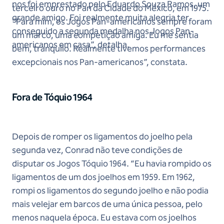
nos foi emprestado pelo Eduardo Souza Ramos, um
terceiro ouro no Pan da Cidade do México, em 1975.
grande amigo. Foi realmente muita alegria ter
“Para mim, os Jogos Pan-americanos sempre foram
conseguido a segunda medalha nos Jogos Pan-
um marco, uma competição amiga. Eu me sentia
americanos em casa”, detalha.
bem, tranquilo. Realmente tivemos performances
excepcionais nos Pan-americanos”, constata.
Fora de Tóquio 1964
Depois de romper os ligamentos do joelho pela
segunda vez, Conrad não teve condições de
disputar os Jogos Tóquio 1964. “Eu havia rompido os
ligamentos de um dos joelhos em 1959. Em 1962,
rompi os ligamentos do segundo joelho e não podia
mais velejar em barcos de uma única pessoa, pelo
menos naquela época. Eu estava com os joelhos