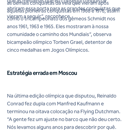
que as medalhas que eu consegui conquistar
as demais conquistas da vela que vieram após
abriram essa porta para as grandes conquistas que
aquelas pioneiras conquistas em 1968 e 1976, assim
vieram a seguir”, reconhece.
como o tricampeonato dos gêmeos Schmidt nos
anos 1961, 1963 e 1965. Eles mostraram à nossa
comunidade o caminho dos Mundiais”, observa
bicampeão olímpico Torben Grael, detentor de
cinco medalhas em Jogos Olímpicos.
Estratégia errada em Moscou
Na última edição olímpica que disputou, Reinaldo
Conrad fez dupla com Manfred Kaufmann e
terminou na oitava colocação na Flying Dutchman.
“A gente fez um ajuste no barco que não deu certo.
Nós levamos alguns anos para descobrir por quê.