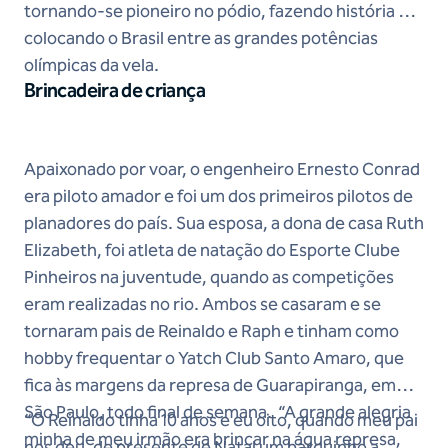
tornando-se pioneiro no pódio, fazendo história e
colocando o Brasil entre as grandes potências
olímpicas da vela.
Brincadeira de criança
Apaixonado por voar, o engenheiro Ernesto Conrad
era piloto amador e foi um dos primeiros pilotos de
planadores do país. Sua esposa, a dona de casa Ruth
Elizabeth, foi atleta de natação do Esporte Clube
Pinheiros na juventude, quando as competições
eram realizadas no rio. Ambos se casaram e se
tornaram pais de Reinaldo e Raph e tinham como
hobby frequentar o Yatch Club Santo Amaro, que
fica às margens da represa de Guarapiranga, em
São Paulo, todo final de semana. “A grande alegria
“O Reinaldo tinha 10 anos e eu oito, quando meu pai
minha de meu irmão era brincar na água represa,
nos deu, de presente de Natal um barquinho a