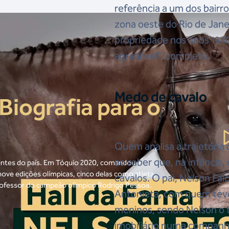
referência a um dos bairr
zona oeste do Rio de Jane
propriedade nos anos 1940
agradável”, completa.
Medo de cavalo
Biografia para o
Quem analisa a trajetória
ao saber que, na infância,
entes do país. Em Tóquio 2020, comandou a
nove edições olímpicas, cinco delas como atleta,
cavalos. O pai, Nelson Fa
rofessor do campeão olímpico Rodrigo Pessoa.
Antonieta, com quem teve 
meninos, sendo Nelson o 
imobiliário numa companhi