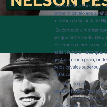
loteou toda a Barra da Tij
primeiro cavalo aos 35 a
membro da Sociedade Hípic
“Eu comecei a montar com
porque tinha medo. De u
esse medo e nunca mais tiv
nada”, lembra Neco que,
gostava de ir à praia, ond
pelos cavalos superou tud
enfatiza.
Incentivado pelo pai, qu
cavalos, Nelson Pessoa co
equitação muito cedo, aos
único menino que montav