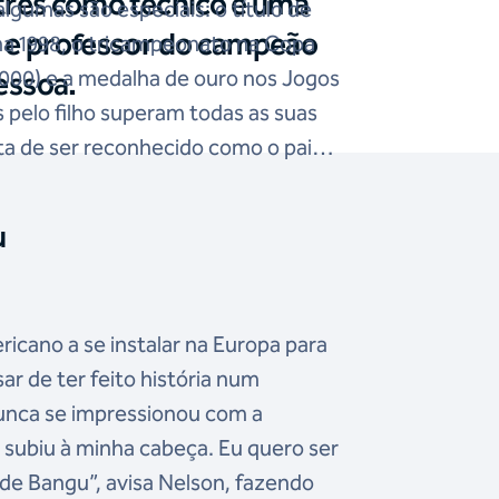
 três como técnico e uma
lgumas são especiais: o título de
o e professor do campeão
 1998, o tricampeonato na Copa
2000) e a medalha de ouro nos Jogos
essoa.
pelo filho superam todas as suas
rta de ser reconhecido como o pai
u
ricano a se instalar na Europa para
sar de ter feito história num
nunca se impressionou com a
 subiu à minha cabeça. Eu quero ser
e Bangu”, avisa Nelson, fazendo