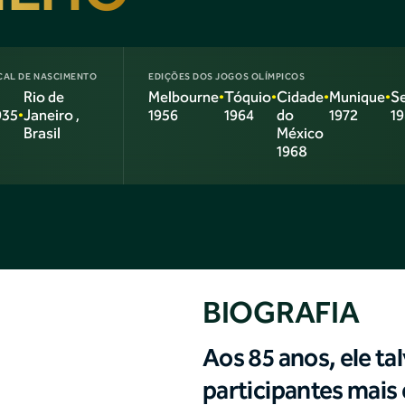
CAL DE NASCIMENTO
EDIÇÕES DOS JOGOS OLÍMPICOS
Rio de
Melbourne
•
Tóquio
•
Cidade
•
Munique
•
Se
935
Janeiro
,
1956
1964
do
1972
1
•
Brasil
México
1968
BIOGRAFIA
Aos 85 anos, ele ta
participantes mais