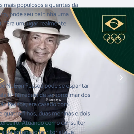
os mais populosos e quentes da
iro, onde seu pai tinha uma
. “Era um lugar realmente
 de Nelson Pessoa pode se espantar
 ele tinha receio de se aproximar dos
lcão Pessoa, era casado com
quatro filhos, duas meninas e dois
terceiro. Atuando como consultor
a de extensão territorial que