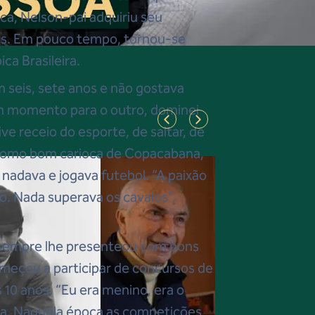
uca, Nelson-pai adquiriu seu
nos. Em pouco tempo, tornou-se
a Brasileira.
 seis, sete anos e não gostava
m momento para o outro, dominei
e receio do esporte, de saltar, de
 como bom carioca de Copacabana,
e nadava e jogava futebol. “A paixão
o. Nada superava os cavalos”,
e sempre lhe presenteou com bons
meçou a participar de concursos de
 10 anos. “Eu era menino, era o
a. Naquela época as competições