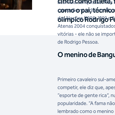
cinco como atleta,
acumula conquistas. Mas a
como o pai, técnic
campeão mundial em Roma
das Nações (1998, 1999 e 
olímpico Rodrigo P
Atenas 2004 conquistados 
vitórias - ele não se impo
de Rodrigo Pessoa.
O menino de Bang
Primeiro cavaleiro sul-ame
competir, ele diz que, ape
“esporte de gente rica”, 
popularidade. “A fama não
lembrado como o menino d