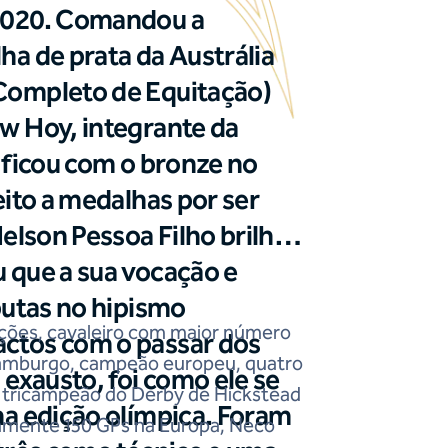
2020. Comandou a
ha de prata da Austrália
Completo de Equitação)
w Hoy, integrante da
 ficou com o bronze no
eito a medalhas por ser
Nelson Pessoa Filho brilhou
 que a sua vocação e
putas no hipismo
ões, cavaleiro com maior número
ctos com o passar dos
Hamburgo, campeão europeu, quatro
 exausto, foi como ele se
, tricampeão do Derby de Hickstead
na edição olímpica. Foram
amente 150 GPs na Europa, Neco