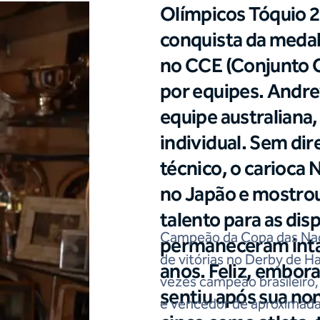
Olímpicos Tóquio 
conquista da medal
no CCE (Conjunto 
por equipes. Andre
equipe australiana,
individual. Sem dir
técnico, o carioca 
no Japão e mostrou
talento para as dis
Campeão da Copa das Naç
permaneceram inta
de vitórias no Derby de 
anos. Feliz, embora
vezes campeão brasileiro
sentiu após sua no
e vencedor de aproximad