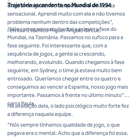
Trajetória ascendente no Mundial de 1994
ela, a entrega dentro da quadra era uma coisa
sensacional. Aprendi muito com ela e não tivemos
problema nenhum dentro das competições”,
“Nós começamos muito mal a primeira fase do
retribui o técnico Miguel Ângelo da Luz.
Mundial, na Tasmânia. Passamos no sufoco para a
fase seguinte. Foi interessante que, com a
sequência de jogos, a gente ia crescendo,
melhorando, evoluindo. Quando chegamos à fase
seguinte, em Sydney, o time já estava muito bem
entrosado. Queríamos chegar entre os quatro e
conseguimos ao vencer a Espanha, nosso jogo mais
importante. Passamos à frente no último minuto”,
narra Paula.
Na avaliação dela, o lado psicológico muito forte fez
a diferença naquela equipe.
“Nós sempre tínhamos qualidade de jogo, o que
pegava era o mental. Acho que a diferença foi essa.