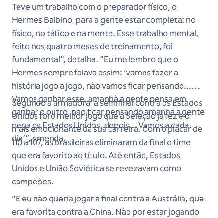
Teve um trabalho com o preparador físico, o
Hermes Balbino, para a gente estar completa: no
físico, no tático e na mente. Esse trabalho mental,
feito nos quatro meses de treinamento, foi
fundamental”, detalha. “Eu me lembro que o
Hermes sempre falava assim: ‘vamos fazer a
história jogo a jogo, não vamos ficar pensando...
Vamos ganhar esse, amanhã a gente pensa em
Segundo a armadora, a semifinal contra os Estados
ganhar o outro, não ficar pensando amanhã a gente
Unidos foi o melhor jogo que a Seleção já fez e o
pega os Estados Unidos, depois... Vamos a cada
mais emocionante da sua carreira. Com o placar de
dia’”, emenda.
110 a 107, as brasileiras eliminaram da final o time
que era favorito ao título. Até então, Estados
Unidos e União Soviética se revezavam como
campeões.
“E eu não queria jogar a final contra a Austrália, que
era favorita contra a China. Não por estar jogando