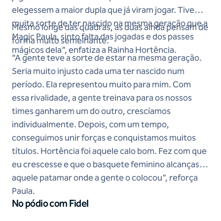
elegessem a maior dupla que já viram jogar. Tive
muita sorte de ter nascido na mesma geração que a
Mesmo longe das quadras, as duas ainda pensam de
Magic Paula, sinto falta das jogadas e dos passes
forma muito semelhante.
mágicos dela”, enfatiza a Rainha Hortência.
“A gente teve a sorte de estar na mesma geração.
Seria muito injusto cada uma ter nascido num
período. Ela representou muito para mim. Com
essa rivalidade, a gente treinava para os nossos
times ganharem um do outro, crescíamos
individualmente. Depois, com um tempo,
conseguimos unir forças e conquistamos muitos
títulos. Hortência foi aquele calo bom. Fez com que
eu crescesse e que o basquete feminino alcançasse
aquele patamar onde a gente o colocou”, reforça
Paula.
No pódio com Fidel