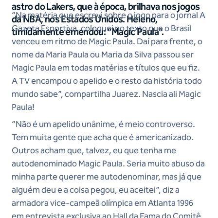
astro do Lakers, que à época, brilhava nos jogos
“Na matéria que escrevi sobre o jogo para o jornal A
da NBA, nos Estados Unidos. Heleno,
Gazeta Esportiva, coloquei no texto que o Brasil
timidamente emendou: “Magic Paula”.
venceu em ritmo de Magic Paula. Daí para frente, o
nome da Maria Paula ou Maria da Silva passou ser
Magic Paula em todas matérias e títulos que eu fiz.
A TV encampou o apelido e o resto da história todo
mundo sabe”, compartilha Juarez. Nascia ali Magic
Paula!
“Não é um apelido unânime, é meio controverso.
Tem muita gente que acha que é americanizado.
Outros acham que, talvez, eu que tenha me
autodenominado Magic Paula. Seria muito abuso da
minha parte querer me autodenominar, mas já que
alguém deu e a coisa pegou, eu aceitei”, diz a
armadora vice-campeã olímpica em Atlanta 1996
em entrevista exclusiva ao Hall da Fama do Comitê