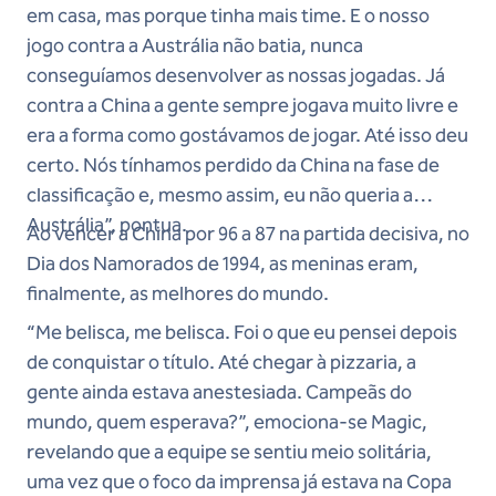
em casa, mas porque tinha mais time. E o nosso
jogo contra a Austrália não batia, nunca
conseguíamos desenvolver as nossas jogadas. Já
contra a China a gente sempre jogava muito livre e
era a forma como gostávamos de jogar. Até isso deu
certo. Nós tínhamos perdido da China na fase de
classificação e, mesmo assim, eu não queria a
Austrália”, pontua.
Ao vencer a China por 96 a 87 na partida decisiva, no
Dia dos Namorados de 1994, as meninas eram,
finalmente, as melhores do mundo.
“Me belisca, me belisca. Foi o que eu pensei depois
de conquistar o título. Até chegar à pizzaria, a
gente ainda estava anestesiada. Campeãs do
mundo, quem esperava?”, emociona-se Magic,
revelando que a equipe se sentiu meio solitária,
uma vez que o foco da imprensa já estava na Copa