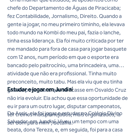
chefe do Departamento de Águas de Piracicaba;
fez Contabilidade, Jornalismo, Direito. Quando a
gente ia jogar, no meu primeiro timinho, ela levava
todo mundo na Kombi do meu pai, fazia o lanche,
tinha essa liderança. Ela foi muito criticada por ter
me mandado para fora de casa para jogar basquete
com 12 anos, num período em que o esporte era
bancado pelo paitrocínio, uma brincadeira, uma
atividade que não era profissional. Tinha muito
preconceito, muito tabu. Mas ela viu que eu tinha
Estudar e jogar em Jundiaí
grande potencial e que se ficasse em Osvaldo Cruz
não iria evoluir. Ela achou que essa oportunidade de
eu ir para um outro lugar, disputar campeonatos,
De Assis, ela foi jogar e estudar no Colégio Divino
ter treinos mais planejados, mais organizados, ia
Salvador, em Jundiaí. Viveu um tempo com uma
ser bom para mim”, detalha.
beata, dona Tereza, e, em seguida, foi para a casa