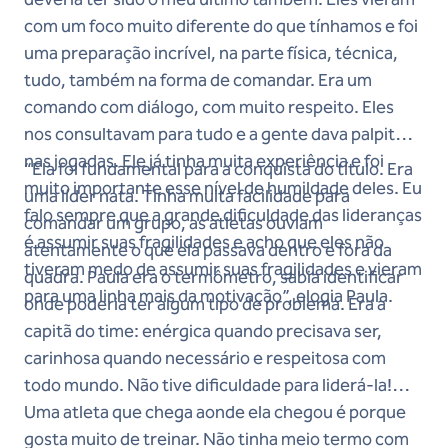
com um foco muito diferente do que tínhamos e foi
uma preparação incrível, na parte física, técnica,
tudo, também na forma de comandar. Era um
comando com diálogo, com muito respeito. Eles
nos consultavam para tudo e a gente dava palpite
nas jogadas. Ele já tinha muita experiência e foi
“Ela foi fundamental para a conquista do título. Era
muito importante esse nível de humildade deles. Eu
uma líder nata. Tinha muita facilidade para
falo sempre que a grande dificuldade das lideranças
comandar um grupo, as atletas ouviam
é assumir suas fragilidades e acho que eles não
atentamente o que ela passava dentro e fora da
tiveram medo de assumir suas fragilidades e vieram
quadra. Paula era o termômetro, sabia identificar
para uma linha mais da motivação”, elogia Paula.
onde poderia ter algum tipo de problema. Era a
capitã do time: enérgica quando precisava ser,
carinhosa quando necessário e respeitosa com
todo mundo. Não tive dificuldade para liderá-la!
Uma atleta que chega aonde ela chegou é porque
gosta muito de treinar. Não tinha meio termo com