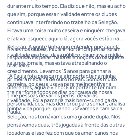
durante muito tempo. Ela diz que não, mas eu acho
que sim, porque essa rivalidade entre os clubes
continuava interferindo no trabalho da Seleção.
Ficava uma coisa muito caseira e ninguém chegava
e falava: esquece aquilo lá, agora vocês estão na
Seleção. A gente tinha que entender que aquela
Rivais nos clubes, Paula e Hortência juntas foram
rivalidade era boa, dava público, chamava a mídia,
responsáveis pelas maiores emoções do basquete
saía nos jornais, mas estava atrapalhando o
brasileiro.
crescimento. Levamos 15 anos para ganhar a
“A Paula foi a pessoa mais importante na minha
primeira medalha de ouro no Pan. Somos muito
carreira, pois eu a usava para me incentivar a
diferentes, água e vinho. É importante ter num
treinar forte todos os dias por causa da nossa
time pessoas de vários perfis, de várias
rivalidade. Foi a parceria mais bem-sucedida da
personalidades, mas demorou para somar”, analisa
minha vida porque, quando usávamos a camisa da
Paula.
Seleção, nos tornávamos uma grande dupla. Nós
pensávamos duas, três jogadas à frente das outras
jogadoras e isso fez com que os americanos nos