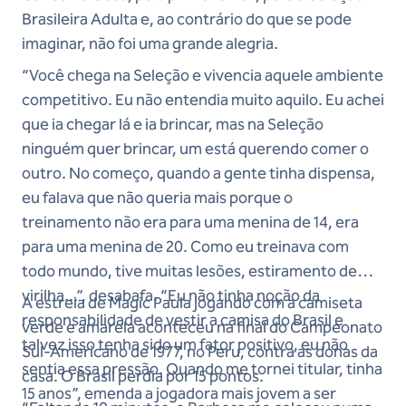
Brasileira Adulta e, ao contrário do que se pode
imaginar, não foi uma grande alegria.
“Você chega na Seleção e vivencia aquele ambiente
competitivo. Eu não entendia muito aquilo. Eu achei
que ia chegar lá e ia brincar, mas na Seleção
ninguém quer brincar, um está querendo comer o
outro. No começo, quando a gente tinha dispensa,
eu falava que não queria mais porque o
treinamento não era para uma menina de 14, era
para uma menina de 20. Como eu treinava com
todo mundo, tive muitas lesões, estiramento de
virilha...”, desabafa. “Eu não tinha noção da
A estreia de Magic Paula jogando com a camiseta
responsabilidade de vestir a camisa do Brasil e
verde e amarela aconteceu na final do Campeonato
talvez isso tenha sido um fator positivo, eu não
Sul-Americano de 1977, no Peru, contra as donas da
sentia essa pressão. Quando me tornei titular, tinha
casa. O Brasil perdia por 15 pontos.
15 anos”, emenda a jogadora mais jovem a ser