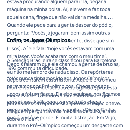
estava procurando alguém para ir lá, pegar a
máquina na minha bolsa. Aí, ele vem e faz toda
aquela cena, finge que não vai dar a medalha.
Quando ele pede para a gente descer do pódio,
pergunta: ‘Vocês já jogaram bem assim outras
Enfim, os Jogos Olímpicos
vezes?’ E a gente, humildemente, disse que sim
(risos). Aí ele fala: ‘hoje vocês estavam com uma
mira laser. Vocês acabaram com o meu time’.
A Seleção Brasileira se classificou para Barcelona
Depois falaram que ele chamou a gente de bruxas,
1992 com muita dificuldade.
eu não me lembro de nada disso. Os repórteres
“Nós nunca tínhamos ido aos Jogos Olímpicos,
depois contaram essa história. Aquele era o meu
parávamos nos Pré-olímpicos. Chegamos aos
momento e o Fidel acabou estragando”, protesta
Jogos e foi um fiasco. De oito equipes, nós ficamos
Magic Paula. “Quando voltamos ao Brasil é que
em sétimo. A Vila pega, se você não chega
percebemos a repercussão que esse negócio teve.
preparado para enfrentar aquilo, a Disneylândia
Ninguém perguntava da medalha de ouro, era só
que é, você se perde. É muita distração. Em Vigo,
sobre o Fidel”.
durante o Pré-Olímpico começou um desgaste com