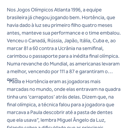
Nos Jogos Olímpicos Atlanta 1996, a equipe
brasileira já chegou jogando bem. Hortência, que
havia dado à luz seu primeiro filho quatro meses
antes, manteve sua performance e o time embalou.
Venceu o Canadá, Rússia, Japão, Itália, Cuba e, ao
marcar 81 a 60 contra a Ucrânia na semifinal,
carimbou o passaporte para a inédita final olímpica.
Numa revanche do Mundial, as americanas levaram
a melhor, vencendo por 111 a 87 e garantiram o
ouro.
“Paula e Hortência eram as jogadoras mais
marcadas no mundo, onde elas entravam na quadra
tinha uns ‘carrapatos’ atrás delas. Dizem que, na
final olímpica, a técnica falou para a jogadora que
marcava a Paula descobrir até a pasta de dentes
que ela usava”, lembra Miguel Ângelo da Luz,
falando sobre a dificuldade que as principais