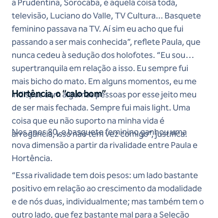
a Prudentina, Sorocaba, e aquela coisa toda,
televisão, Luciano do Valle, TV Cultura... Basquete
feminino passava na TV. Aí sim eu acho que fui
passando a ser mais conhecida”, reflete Paula, que
nunca cedeu à sedução dos holofotes. “Eu sou
supertranquila em relação a isso. Eu sempre fui
mais bicho do mato. Em alguns momentos, eu me
Hortência, o “calo bom”
indispus com algumas pessoas por esse jeito meu
de ser mais fechada. Sempre fui mais light. Uma
coisa que eu não suporto na minha vida é
Nos anos 80, o basquete feminino ganhou uma
arrogância, isso não tem vez comigo”, justifica.
nova dimensão a partir da rivalidade entre Paula e
Hortência.
“Essa rivalidade tem dois pesos: um lado bastante
positivo em relação ao crescimento da modalidade
e de nós duas, individualmente; mas também tem o
outro lado, que fez bastante mal para a Seleção